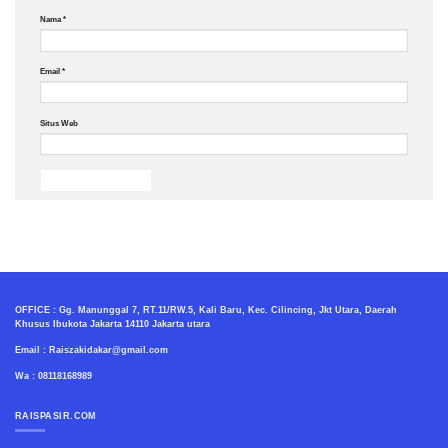
Nama
*
Email
*
Situs Web
OFFICE : Gg. Manunggal 7, RT.11/RW.5, Kali Baru, Kec. Cilincing, Jkt Utara, Daerah
Khusus Ibukota Jakarta 14110 Jakarta utara
Email : Raiszakidakar@gmail.com
Wa : 08118168989
RAISPASIR.COM