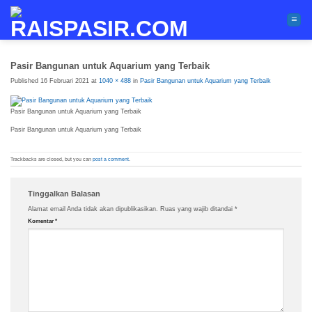
Skip
to
content
Pasir Bangunan untuk Aquarium yang Terbaik
Published
16 Februari 2021
at
1040 × 488
in
Pasir Bangunan untuk Aquarium yang Terbaik
Pasir Bangunan untuk Aquarium yang Terbaik
Pasir Bangunan untuk Aquarium yang Terbaik
Trackbacks are closed, but you can
post a comment
.
Tinggalkan Balasan
Alamat email Anda tidak akan dipublikasikan.
Ruas yang wajib ditandai
*
Komentar
*