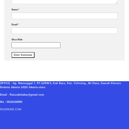
Nama
*
Email
*
Situs Web
OFFICE : Gg. Manunggal 7, RT.11/RW.5, Kali Baru, Kec. Cilincing, Jkt Utara, Daerah Khusus
Ibukota Jakarta 14110 Jakarta utara
Email : Raiszakidakar@gmail.com
Wa : 08118168989
RAISPASIR.COM