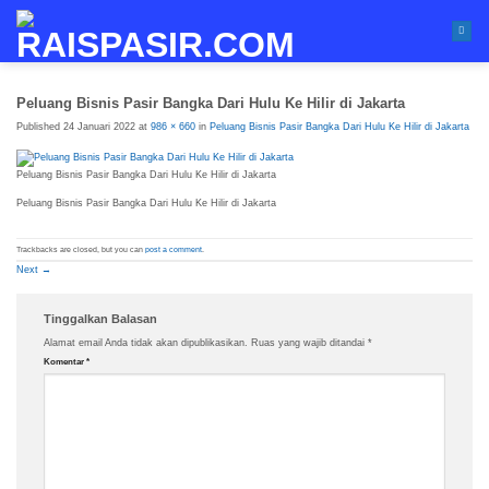
Skip
to
content
Peluang Bisnis Pasir Bangka Dari Hulu Ke Hilir di Jakarta
Published
24 Januari 2022
at
986 × 660
in
Peluang Bisnis Pasir Bangka Dari Hulu Ke Hilir di Jakarta
Peluang Bisnis Pasir Bangka Dari Hulu Ke Hilir di Jakarta
Peluang Bisnis Pasir Bangka Dari Hulu Ke Hilir di Jakarta
Trackbacks are closed, but you can
post a comment
.
Next
→
Tinggalkan Balasan
Alamat email Anda tidak akan dipublikasikan.
Ruas yang wajib ditandai
*
Komentar
*