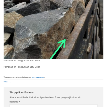
Pemahaman Penggunaan Batu Belah
Pemahaman Penggunaan Batu Belah
Trackbacks are closed, but you can
post a comment
.
Next
→
Tinggalkan Balasan
Alamat email Anda tidak akan dipublikasikan.
Ruas yang wajib ditandai
*
Komentar
*