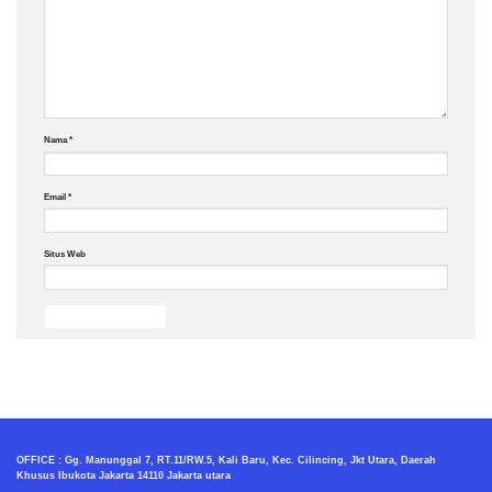
Nama
*
Email
*
Situs Web
OFFICE : Gg. Manunggal 7, RT.11/RW.5, Kali Baru, Kec. Cilincing, Jkt Utara, Daerah
Khusus Ibukota Jakarta 14110 Jakarta utara