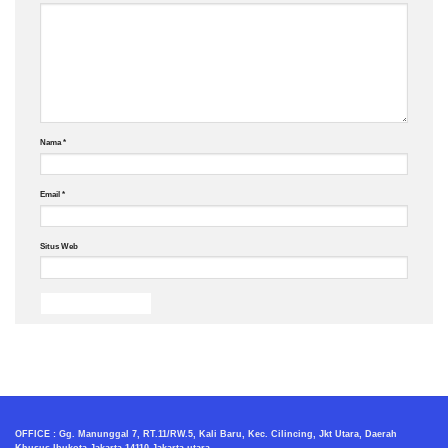
Nama
*
Email
*
Situs Web
OFFICE : Gg. Manunggal 7, RT.11/RW.5, Kali Baru, Kec. Cilincing, Jkt Utara, Daerah
Khusus Ibukota Jakarta 14110 Jakarta utara