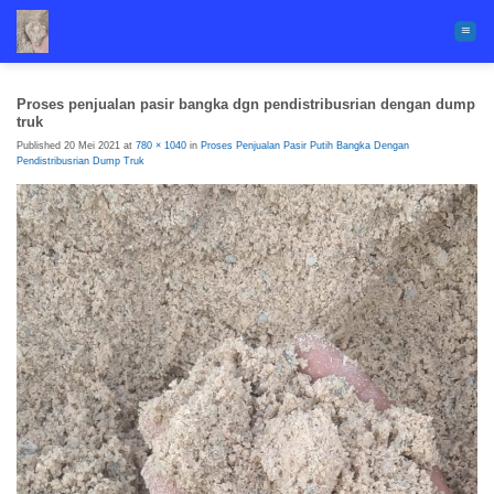
Skip
to
content
Proses penjualan pasir bangka dgn pendistribusrian dengan dump
truk
Published
20 Mei 2021
at
780 × 1040
in
Proses Penjualan Pasir Putih Bangka Dengan
Pendistribusrian Dump Truk