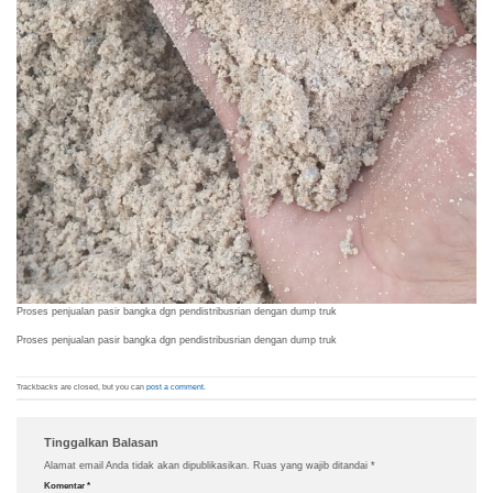
Proses penjualan pasir bangka dgn pendistribusrian dengan dump truk
Proses penjualan pasir bangka dgn pendistribusrian dengan dump truk
Trackbacks are closed, but you can
post a comment
.
Tinggalkan Balasan
Alamat email Anda tidak akan dipublikasikan.
Ruas yang wajib ditandai
*
Komentar
*