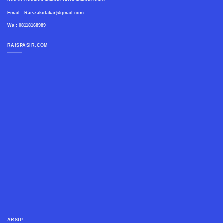
Email : Raiszakidakar@gmail.com
Wa : 08118168989
RAISPASIR.COM
ARSIP