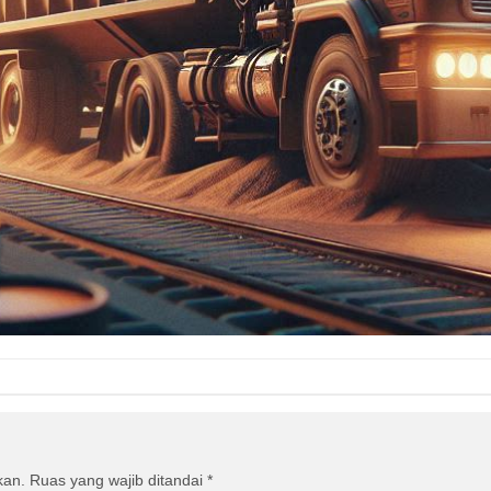
kan.
Ruas yang wajib ditandai
*