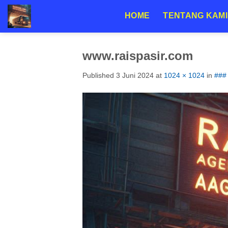
Skip
HOME
TENTANG KAMI
to
content
www.raispasir.com
Published
3 Juni 2024
at
1024 × 1024
in
### 