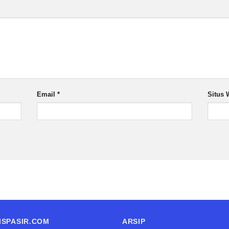
Email
*
Situs 
ISPASIR.COM
ARSIP