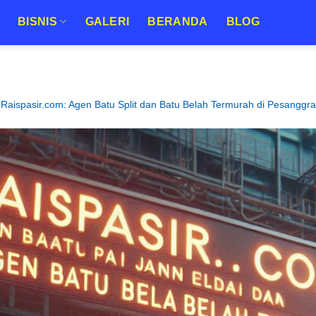
BISNIS
GALERI
BERANDA
BLOG
Raispasir.com: Agen Batu Split dan Batu Belah Termurah di Pesanggr