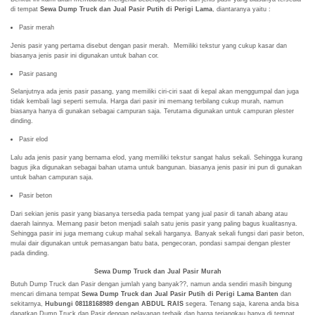
di tempat
Sewa Dump Truck dan Jual Pasir Putih di Perigi Lama
, diantaranya yaitu :
Pasir merah
Jenis pasir yang pertama disebut dengan pasir merah. Memiliki tekstur yang cukup kasar dan
biasanya jenis pasir ini digunakan untuk bahan cor.
Pasir pasang
Selanjutnya ada jenis pasir pasang, yang memiliki ciri-ciri saat di kepal akan menggumpal dan juga
tidak kembali lagi seperti semula. Harga dari pasir ini memang terbilang cukup murah, namun
biasanya hanya di gunakan sebagai campuran saja. Terutama digunakan untuk campuran plester
dinding.
Pasir elod
Lalu ada jenis pasir yang bernama elod, yang memiliki tekstur sangat halus sekali. Sehingga kurang
bagus jika digunakan sebagai bahan utama untuk bangunan. biasanya jenis pasir ini pun di gunakan
untuk bahan campuran saja.
Pasir beton
Dari sekian jenis pasir yang biasanya tersedia pada tempat yang jual pasir di tanah abang atau
daerah lainnya. Memang pasir beton menjadi salah satu jenis pasir yang paling bagus kualitasnya.
Sehingga pasir ini juga memang cukup mahal sekali harganya. Banyak sekali fungsi dari pasir beton,
mulai dair digunakan untuk pemasangan batu bata, pengecoran, pondasi sampai dengan plester
pada dinding.
Sewa Dump Truck dan Jual Pasir Murah
Butuh Dump Truck dan Pasir dengan jumlah yang banyak??, namun anda sendiri masih bingung
mencari dimana tempat
Sewa Dump Truck dan Jual Pasir Putih di Perigi Lama Banten
dan
sekitarnya,
Hubungi 08118168989 dengan ABDUL RAIS
segera. Tenang saja, karena anda bisa
dapatkan Dump Truck dan Pasir dengan pelayanan terbaik dan harga terjangkau hanya di tempat