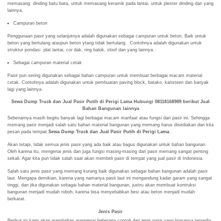
memasang dinding batu bata, untuk memasang keramik pada lantai, untuk plester dinding dan yang
lainnya.
Campuran beton
Penggunaan pasir yang selanjutnya adalah digunakan sebagai campuran untuk beton. Baik untuk
beton yang bertulang ataupun beton ytang tidak bertulang. Contohnya adalah digunakan untuk
struktur pondasi plat lantai, cor dak, ring balok, sloof dan yang lainnya.
Sebagai campuran material cetak
Pasir pun sering digunakan sebagai bahan campuran untuk membuat berbagai macam material
cetak. Contohnya adalah digunakan untuk pembuatan paving block, batako, kansteen dan banyak
lagi yang lainnya.
Sewa Dump Truck dan Jual Pasir Putih di Perigi Lama Hubungi 08118168989 berikut
Jual
Bahan Bangunan lainnya
Sebenarnya masih begitu banyak lagi berbagai macam manfaat atau fungsi dari pasir ini. Sehingga
memang pasir menjadi salah satu bahan material bangunan yang memang harus disediakan dan kita
pesan pada tempat
Sewa Dump Truck dan Jual Pasir Putih di Perigi Lama
.
Akan tetapi, tidak semua jenis pasir yang ada baik atau bagus digunakan untuk bahan bangunan.
Oleh karena itu, mengenai jenis dan juga fungsi masing-masing dari pasir memang sangat penting
sekali. Agar kita pun tidak salah saat akan membeli pasir di tempat yang jual pasir di Indonesia.
Salah satu jenis pasir yang memang kurang baik digunakan sebagai bahan bangunan adalah pasir
laut. Mengapa demikian, karena yang namanya pasit laut ini mengandung kadar garam yang sangat
tinggi, dan jika digunakan sebagai bahan material bangunan, justru akan membuat kontruksi
bangunan menjadi mudah roboh, karena bisa menyebabkan besi atau beton menjadi mudah
berkarat.
Jenis Pasir
Berikut ini kami akan membahas mengenai beberapa contoh dari jenis pasir yang biasanya tersedia