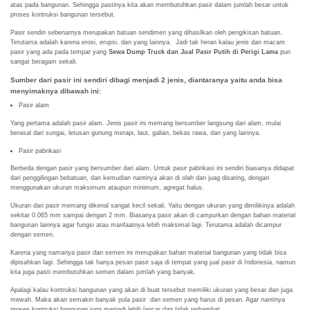
atas pada bangunan. Sehingga pastinya kita akan membutuhkan pasir dalam jumlah besar untuk
proses kontruksi bangunan tersebut.
Pasir sendiri sebenarnya merupakan batuan sendimen yang dihasilkan oleh pengikisan batuan.
Terutama adalah karena erosi, erupsi, dan yang lainnya. Jadi tak heran kalau jenis dan macam
pasir yang ada pada tempat yang
Sewa Dump Truck dan Jual Pasir Putih di Perigi Lama
pun
sangat beragam sekali.
Sumber dari pasir ini sendiri dibagi menjadi 2 jenis, diantaranya yaitu anda bisa
menyimaknya dibawah ini:
Pasir alam
Yang pertama adalah pasir alam. Jenis pasir ini memang bersumber langsung dari alam, mulai
berasal dari sungai, letusan gunung merapi, laut, galian, bekas rawa, dan yang lainnya.
Pasir pabrikasi
Berbeda dengan pasir yang bersumber dari alam. Untuk pasir pabrikasi ini sendiri biasanya didapat
dari penggilingan bebatuan, dan kemudian nantinya akan di olah dan juag disaring, dengan
menggunakan ukuran maksimum ataupun minimum, agregat halus.
Ukuran dari pasir memang dikenal sangat kecil sekali. Yaitu dengan ukuran yang dimilikinya adalah
sekitar 0.065 mm sampai dengan 2 mm. Biasanya pasir akan di campurkan dengan bahan material
bangunan lainnya agar fungsi atau manfaatnya lebih maksimal lagi. Terutama adalah dicampur
dengan semen.
Karena yang namanya pasir dan semen ini merupakan bahan material bangunan yang tidak bisa
dipisahkan lagi. Sehingga tak hanya pesan pasir saja di tempat yang jual pasir di Indonesia, namun
kita juga pasti membutuhkan semen dalam jumlah yang banyak.
Apalagi kalau kontruksi bangunan yang akan di buat tersebut memiliki ukuran yang besar dan juga
mewah. Maka akan semakin banyak pula pasir dan semen yang harus di pesan. Agar nantinya
proses kontruksi bangunan juga menjadi lebih lancar dan tidak terhambat.