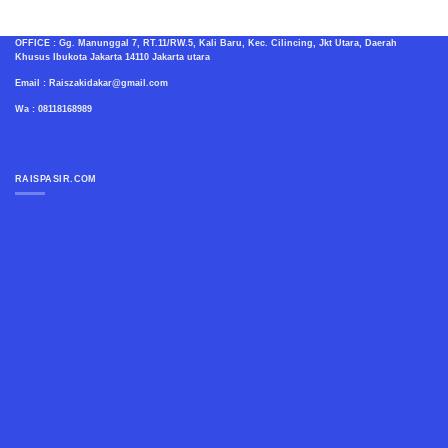
OFFICE : Gg. Manunggal 7, RT.11/RW.5, Kali Baru, Kec. Cilincing, Jkt Utara, Daerah
Khusus Ibukota Jakarta 14110 Jakarta utara
Email : Raiszakidakar@gmail.com
Wa : 08118168989
RAISPASIR.COM