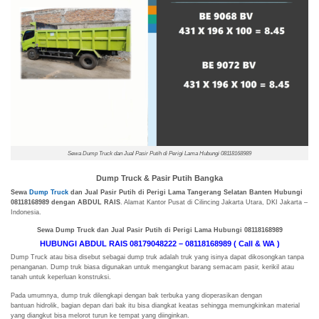
Sewa Dump Truck dan Jual Pasir Putih di Perigi Lama Hubungi 08118168989
Dump Truck & Pasir Putih Bangka
Sewa
Dump Truck
dan Jual Pasir Putih di Perigi Lama Tangerang Selatan Banten Hubungi
08118168989 dengan ABDUL RAIS
. Alamat Kantor Pusat di Cilincing Jakarta Utara, DKI Jakarta –
Indonesia.
Sewa Dump Truck dan Jual Pasir Putih di Perigi Lama Hubungi 08118168989
HUBUNGI ABDUL RAIS 08179048222 – 08118168989 ( Call & WA )
Dump Truck atau bisa disebut sebagai dump truk adalah truk yang isinya dapat dikosongkan tanpa
penanganan. Dump truk biasa digunakan untuk mengangkut barang semacam pasir, kerikil atau
tanah untuk keperluan konstruksi.
Pada umumnya, dump truk dilengkapi dengan bak terbuka yang dioperasikan dengan
bantuan hidrolik, bagian depan dari bak itu bisa diangkat keatas sehingga memungkinkan material
yang diangkut bisa melorot turun ke tempat yang diinginkan.