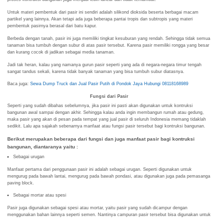
Untuk materi pembentuk dari pasir ini sendiri adalah silikond dioksida beserta berbagai macam
partikel yang lainnya. Akan tetapi ada juga beberapa pantai tropis dan subtropis yang materi
pembentuk pasirnya berasal dari batu kapur.
Berbeda dengan tanah, pasir ini juga memiliki tingkat kesuburan yang rendah. Sehingga tidak semua
tanaman bisa tumbuh dengan subur di atas pasir tersebut. Karena pasir memiliki rongga yang besar
dan kurang cocok di jadikan sebagai media tanaman.
Jadi tak heran, kalau yang namanya gurun pasir seperti yang ada di negara-negara timur tengah
sangat tandus sekali, karena tidak banyak tanaman yang bisa tumbuh subur diatasnya.
Baca juga:
Sewa Dump Truck dan Jual Pasir Putih di Pondok Jaya Hubungi 08118168989
Fungsi dari Pasir
Seperti yang sudah dibahas sebelumnya, jika pasir ini pasti akan digunakan untuk kontruksi
bangunan awal sampai dengan akhir. Sehingga kalau anda ingin membangun rumah atau gedung,
maka pasir yang akan di pesan pada tempat yang jual pasir di seluruh Indonesia memang tidaklah
sedikit. Lalu apa sajakah sebenarnya manfaat atau fungsi pasir tersebut bagi kontruksi bangunan.
Berikut merupakan beberapa dari fungsi dan juga manfaat pasir bagi kontruksi
bangunan, diantaranya yaitu :
Sebagai urugan
Manfaat pertama dari penggunaan pasir ini adalah sebagai urugan. Seperti digunakan untuk
mengurug pada bawah lantai, mengurug pada bawah pondasi, atau digunakan juga pada pemasanga
paving block.
Sebagai mortar atau spesi
Pasir juga digunakan sebagai spesi atau mortar, yaitu pasir yang sudah dicampur dengan
menggunakan bahan lainnya seperti semen. Nantinya campuran pasir tersebut bisa digunakan untuk