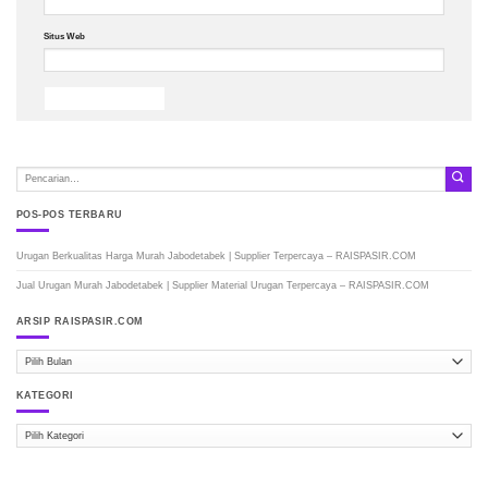
Situs Web
POS-POS TERBARU
Urugan Berkualitas Harga Murah Jabodetabek | Supplier Terpercaya – RAISPASIR.COM
Jual Urugan Murah Jabodetabek | Supplier Material Urugan Terpercaya – RAISPASIR.COM
ARSIP RAISPASIR.COM
ARSIP
RAISPASIR.COM
KATEGORI
Kategori