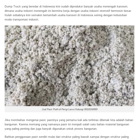
Dump Truck yang beredar di Indonesia kini sudah diproduksi banyak usaha menengah karoseri,
dimana usaha industri menengah ini bermitra kerja dengan usaha industri otomotif bermesin besar.
Itulah sebabnya kini semakin bertambah usaha karoseri di Indonesia seiring dengan kebutuhan
moda transportasi industri.
Jual Pasir Putih di Perigi Lama Hubungi 08118168989
Jika membahas mengenai pasir, pastinya yang pertama kali ada terlintas dibenak kita adalah bahan
bangunan. Karena memang yang namanya pasir ini menjadi salah satu bahan material bangunan
yang paling penting dan juga banyak digunakan untuk proses bangunan.
Bahkan penggunaan pasir sendiri mulai dari struktur paling bawah sampai dengan struktur paling