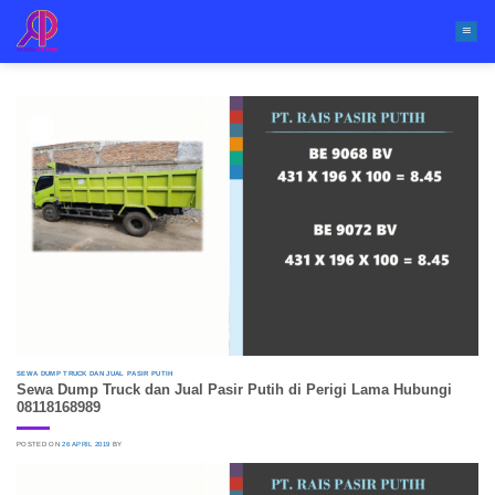
Skip
to
content
26
Apr
SEWA DUMP TRUCK DAN JUAL PASIR PUTIH
Sewa Dump Truck dan Jual Pasir Putih di Perigi Lama Hubungi
08118168989
POSTED ON
26 APRIL 2019
BY