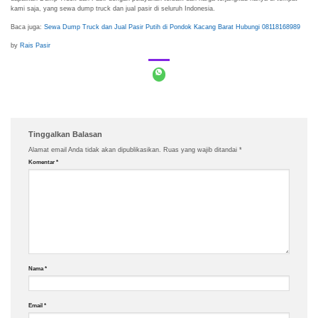
kami saja, yang sewa dump truck dan jual pasir di seluruh Indonesia.
Baca juga:
Sewa Dump Truck dan Jual Pasir Putih di Pondok Kacang Barat Hubungi 08118168989
by
Rais Pasir
Tinggalkan Balasan
Alamat email Anda tidak akan dipublikasikan.
Ruas yang wajib ditandai
*
Komentar
*
Nama
*
Email
*