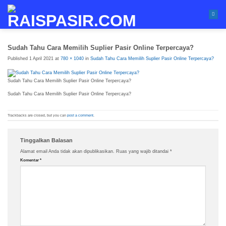
Skip
to
content
Sudah Tahu Cara Memilih Suplier Pasir Online Terpercaya?
Published
1 April 2021
at
780 × 1040
in
Sudah Tahu Cara Memilih Suplier Pasir Online Terpercaya?
Sudah Tahu Cara Memilih Suplier Pasir Online Terpercaya?
Sudah Tahu Cara Memilih Suplier Pasir Online Terpercaya?
Trackbacks are closed, but you can
post a comment
.
Tinggalkan Balasan
Alamat email Anda tidak akan dipublikasikan.
Ruas yang wajib ditandai
*
Komentar
*