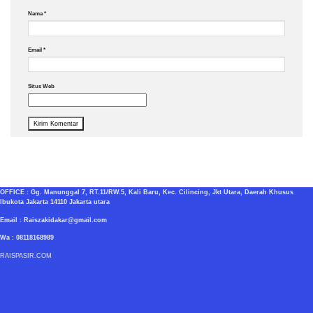
Nama
*
Email
*
Situs Web
OFFICE : Gg. Manunggal 7, RT.11/RW.5, Kali Baru, Kec. Cilincing, Jkt Utara, Daerah Khusus
Ibukota Jakarta 14110 Jakarta utara
Email : Raiszakidakar@gmail.com
Wa : 08118168989
RAISPASIR.COM