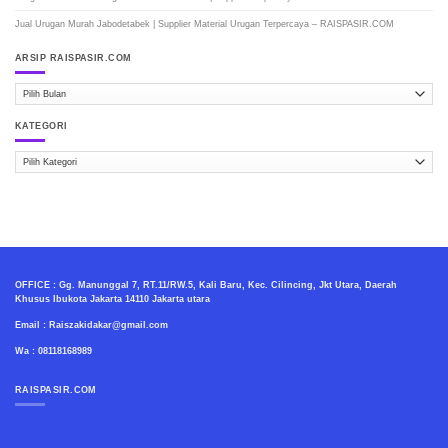
Jual Urugan Murah Jabodetabek | Supplier Material Urugan Terpercaya – RAISPASIR.COM
ARSIP RAISPASIR.COM
ARSIP
RAISPASIR.COM
KATEGORI
Kategori
OFFICE : Gg. Manunggal 7, RT.11/RW.5, Kali Baru, Kec. Cilincing, Jkt Utara, Daerah
Khusus Ibukota Jakarta 14110 Jakarta utara
Email : Raiszakidakar@gmail.com
Wa : 08118168989
RAISPASIR.COM