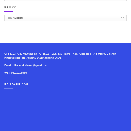
RAISPASIR.COM
KATEGORI
Kategori
OFFICE : Gg. Manunggal 7, RT.11/RW.5, Kali Baru, Kec. Cilincing, Jkt Utara, Daerah
Khusus Ibukota Jakarta 14110 Jakarta utara
Email : Raiszakidakar@gmail.com
Wa : 08118168989
RAISPASIR.COM