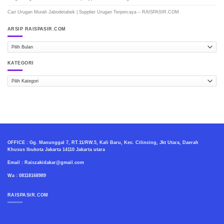
Cari Urugan Murah Jabodetabek | Supplier Urugan Terpercaya – RAISPASIR.COM
ARSIP RAISPASIR.COM
ARSIP
RAISPASIR.COM
KATEGORI
Kategori
OFFICE : Gg. Manunggal 7, RT.11/RW.5, Kali Baru, Kec. Cilincing, Jkt Utara, Daerah
Khusus Ibukota Jakarta 14110 Jakarta utara
Email : Raiszakidakar@gmail.com
Wa : 08118168989
RAISPASIR.COM