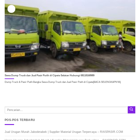
26
Okt
Sewa Dump Truck dan Jual Pasir Putih di Cipete Selatan Hubungi 08118168989
Dump Truck & Pasir Putih Bangka Sewa Dump Truck dan Jual Pasir Putih di Cipete[BACA SELENGKAPNYA]
POS-POS TERBARU
Jual Urugan Murah Jabodetabek | Supplier Material Urugan Terpercaya – RAISPASIR.COM