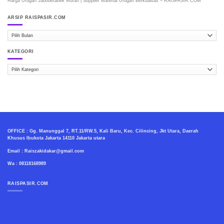
Harga Urugan Jabodetabek Murah | Supplier Material Urugan Berkualitas – RAISPASIR.COM
ARSIP RAISPASIR.COM
ARSIP
RAISPASIR.COM
KATEGORI
Kategori
OFFICE : Gg. Manunggal 7, RT.11/RW.5, Kali Baru, Kec. Cilincing, Jkt Utara, Daerah
Khusus Ibukota Jakarta 14110 Jakarta utara
Email : Raiszakidakar@gmail.com
Wa : 08118168989
RAISPASIR.COM