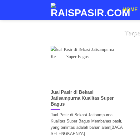
Skip
HOME
to
content
JUAL P
Urugan Berkualita
Terp
Jangan Salah Pilih! Ini Rah
Jabodetab
30
Jan
Jual Pasir di Bekasi
Jatisampurna Kualitas Super
Bagus
Jual Pasir di Bekasi Jatisampurna
Kualitas Super Bagus Membahas pasir,
yang terlintas adalah bahan alam[BACA
SELENGKAPNYA]