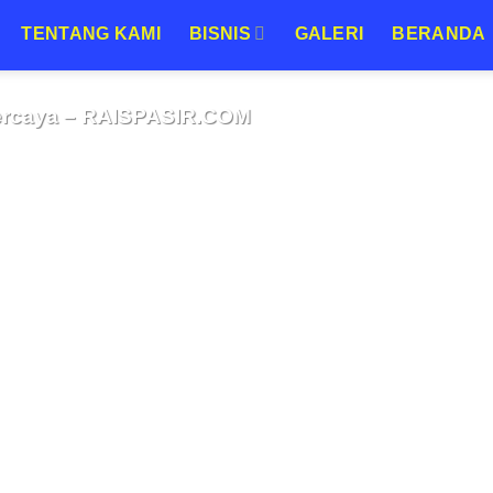
TENTANG KAMI
BISNIS
GALERI
BERANDA
ASIR URUG MURAH BERKUALITAS URUGAN MURAH
s Harga Murah Jabodetabek | Supplier
ercaya – RAISPASIR.COM
8 Agustus 2026
asia Mendapatkan Urugan Berkualitas dengan Harga Murah di
ek Mencari urugan[BACA SELENGKAPNYA]
CONTINUE READING
→