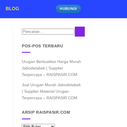
BLOG
HUBUNGI
JUAL URUGAN MURAH JABODET
Jual Urugan Murah Jabodetabek 
Urugan Terpercaya – R
7 Agustus 2026
Jual Urugan Murah Jabodetabek, Solusi Timbunan L
POS-POS TERBARU
Dalam dunia konstruksi, keberhasila
Urugan Berkualitas Harga Murah
CONTINUE READING
Jabodetabek | Supplier
Terpercaya – RAISPASIR.COM
Jual Urugan Murah Jabodetabek
| Supplier Material Urugan
Terpercaya – RAISPASIR.COM
ARSIP RAISPASIR.COM
ARSIP