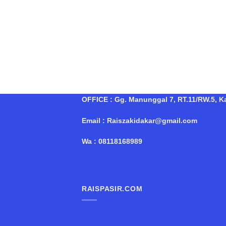
OFFICE : Gg. Manunggal 7, RT.11/RW.5, Kal
Email : Raiszakidakar@gmail.com
Wa : 08118168989
RAISPASIR.COM