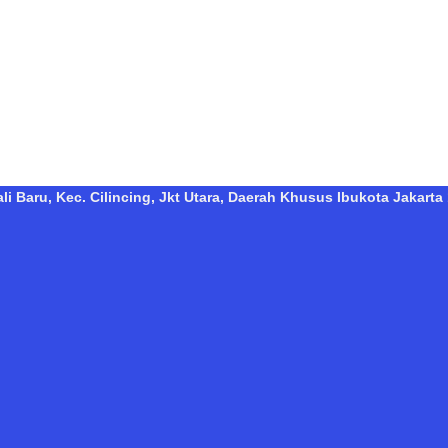
i Baru, Kec. Cilincing, Jkt Utara, Daerah Khusus Ibukota Jakarta 