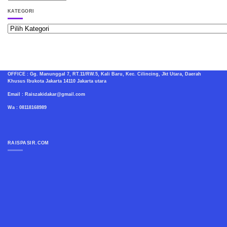
RAISPASIR.COM
KATEGORI
Kategori
OFFICE : Gg. Manunggal 7, RT.11/RW.5, Kali Baru, Kec. Cilincing, Jkt Utara, Daerah
Khusus Ibukota Jakarta 14110 Jakarta utara
Email : Raiszakidakar@gmail.com
Wa : 08118168989
RAISPASIR.COM