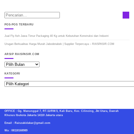
POS-POS TERBARU
Jual Fly Ash Jawa Timur Packaging 40 Kg untuk Kebutuhan Konstruksi dan Industri
Urugan Berkualitas Harga Murah Jabodetabek | Supplier Terpercaya – RAISPASIR.COM
ARSIP RAISPASIR.COM
ARSIP
RAISPASIR.COM
KATEGORI
Kategori
OFFICE : Gg. Manunggal 7, RT.11/RW.5, Kali Baru, Kec. Cilincing, Jkt Utara, Daerah
Khusus Ibukota Jakarta 14110 Jakarta utara
Email : Raiszakidakar@gmail.com
Wa : 08118168989