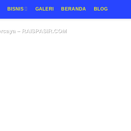
BISNIS
GALERI
BERANDA
BLOG
ASIR URUG MURAH BERKUALITAS URUGAN MURAH
s Harga Murah Jabodetabek | Supplier
ercaya – RAISPASIR.COM
8 Agustus 2026
asia Mendapatkan Urugan Berkualitas dengan Harga Murah di
ek Mencari urugan[BACA SELENGKAPNYA]
CONTINUE READING
→