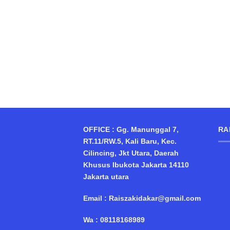
OFFICE : Gg. Manunggal 7,
RA
RT.11/RW.5, Kali Baru, Kec.
Cilincing, Jkt Utara, Daerah
Khusus Ibukota Jakarta 14110
Jakarta utara
Email : Raiszakidakar@gmail.com
Wa : 08118168989