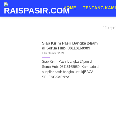
Skip
HOME
TENTANG KAMI
to
content
JUAL P
Urugan Berkualita
Terp
Jangan Salah Pilih! Ini Rah
Siap Kirim Pasir Bangka 24jam
Jabodetab
di Serua Hub. 08118168989
6 September 2021
Siap Kirim Pasir Bangka 24jam di
Serua Hub. 08118168989. Kami adalah
supplier pasir bangka untuk[BACA
SELENGKAPNYA]