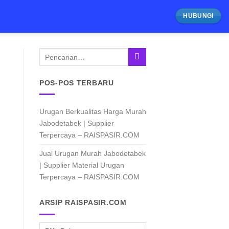
HUBUNGI
JUAL URUGAN MURAH JABODET
Jual Urugan Murah Jabodetabek 
Urugan Terpercaya – R
7 Agustus 2026
Jual Urugan Murah Jabodetabek, Solusi Timbunan L
POS-POS TERBARU
Dalam dunia konstruksi, keberhasila
Urugan Berkualitas Harga Murah
CONTINUE READING
Jabodetabek | Supplier
Terpercaya – RAISPASIR.COM
Jual Urugan Murah Jabodetabek
| Supplier Material Urugan
Terpercaya – RAISPASIR.COM
ARSIP RAISPASIR.COM
ARSIP