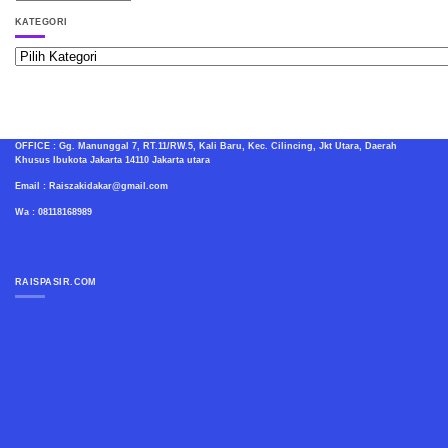
RAISPASIR.COM
KATEGORI
Kategori
OFFICE : Gg. Manunggal 7, RT.11/RW.5, Kali Baru, Kec. Cilincing, Jkt Utara, Daerah
Khusus Ibukota Jakarta 14110 Jakarta utara
Email : Raiszakidakar@gmail.com
Wa : 08118168989
RAISPASIR.COM