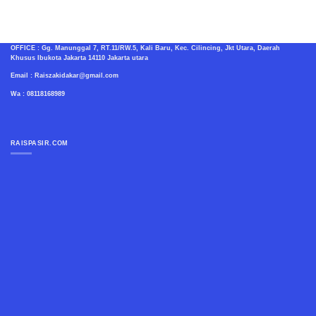
OFFICE : Gg. Manunggal 7, RT.11/RW.5, Kali Baru, Kec. Cilincing, Jkt Utara, Daerah
Khusus Ibukota Jakarta 14110 Jakarta utara
Email : Raiszakidakar@gmail.com
Wa : 08118168989
RAISPASIR.COM