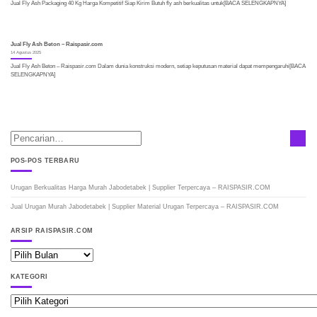
Jual Fly Ash Packaging 40 Kg Harga Kompetitif Siap Kirim Butuh fly ash berkualitas untuk[BACA SELENGKAPNYA]
Jual Fly Ash Beton – Raispasir.com
14 Agustus 2025
Jual Fly Ash Beton – Raispasir.com Dalam dunia konstruksi modern, setiap keputusan material dapat mempengaruhi[BACA
SELENGKAPNYA]
POS-POS TERBARU
Urugan Berkualitas Harga Murah Jabodetabek | Supplier Terpercaya – RAISPASIR.COM
Jual Urugan Murah Jabodetabek | Supplier Material Urugan Terpercaya – RAISPASIR.COM
ARSIP RAISPASIR.COM
ARSIP
RAISPASIR.COM
KATEGORI
Kategori