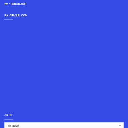
Wa : 08118168989
RAISPASIR.COM
ARSIP
Arsip