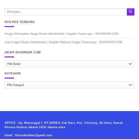
POS-POS TERBARU
Urugan Berkualitas Harga Murah Jabodetabek | Supplier Terpercaya – RAISPASIR.COM
Jual Urugan Murah Jabodetabek | Supplier Material Urugan Terpercaya – RAISPASIR.COM
ARSIP RAISPASIR.COM
ARSIP
RAISPASIR.COM
KATEGORI
Kategori
OFFICE : Gg. Manunggal 7, RT.11/RW.5, Kali Baru, Kec. Cilincing, Jkt Utara, Daerah
Khusus Ibukota Jakarta 14110 Jakarta utara
Email : Raiszakidakar@gmail.com