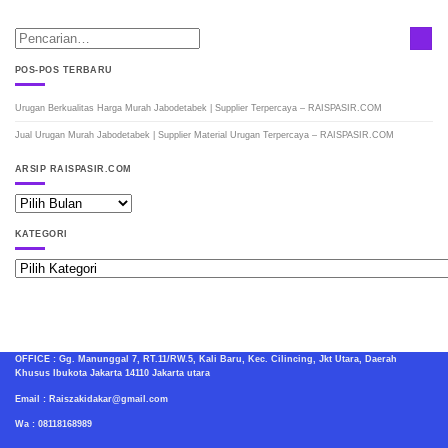
POS-POS TERBARU
Urugan Berkualitas Harga Murah Jabodetabek | Supplier Terpercaya – RAISPASIR.COM
Jual Urugan Murah Jabodetabek | Supplier Material Urugan Terpercaya – RAISPASIR.COM
ARSIP RAISPASIR.COM
ARSIP
RAISPASIR.COM
KATEGORI
Kategori
OFFICE : Gg. Manunggal 7, RT.11/RW.5, Kali Baru, Kec. Cilincing, Jkt Utara, Daerah
Khusus Ibukota Jakarta 14110 Jakarta utara
Email : Raiszakidakar@gmail.com
Wa : 08118168989