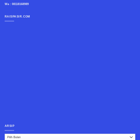
Wa : 08118168989
RAISPASIR.COM
ARSIP
Arsip