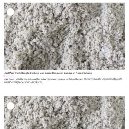
17
Jun
Jual Pasir Putih Bangka Belitung Dan Bahan Bangunan Lainnya Di Kebon Bawang
Jual Pasir Putih Bangka Belitung Dan Bahan Bangunan Lainnya Di Kebon Bawang HUBUNGI ABDUL RAIS 08118168989-
08179048222[BACA SELENGKAPNYA]
14
Jun