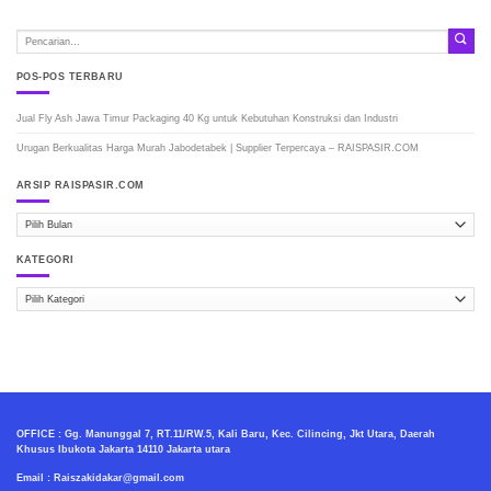
POS-POS TERBARU
Jual Fly Ash Jawa Timur Packaging 40 Kg untuk Kebutuhan Konstruksi dan Industri
Urugan Berkualitas Harga Murah Jabodetabek | Supplier Terpercaya – RAISPASIR.COM
ARSIP RAISPASIR.COM
ARSIP
RAISPASIR.COM
KATEGORI
Kategori
OFFICE : Gg. Manunggal 7, RT.11/RW.5, Kali Baru, Kec. Cilincing, Jkt Utara, Daerah
Khusus Ibukota Jakarta 14110 Jakarta utara
Email : Raiszakidakar@gmail.com