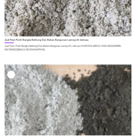
Jual Pasir Putih Bangka Belitung Dan Bahan Bangunan Lainnya Di Jatirasa
Jual Pasir Putih Bangka Belitung Dan Bahan Bangunan Lainnya Di Jatirasa HUBUNGI ABDUL RAIS 08118168989-
08179048222[BACA SELENGKAPNYA]
29
Mei