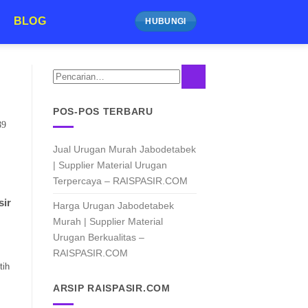
BLOG
HUBUNGI
PASIR URUG
Harga Urugan Jabodetabek Murah
Urugan Berkualitas – R
6 Agustus 2026
Harga Urugan Jabodetabek Turun! Saatnya Hemat B
POS-POS TERBARU
Kualitas Biaya material sering menjad
Jual Urugan Murah Jabodetabek
CONTINUE READING
| Supplier Material Urugan
Terpercaya – RAISPASIR.COM
sir
Harga Urugan Jabodetabek
Murah | Supplier Material
Urugan Berkualitas –
RAISPASIR.COM
tih
ARSIP RAISPASIR.COM