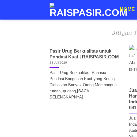
Skip
HOME
to
content
Jual Urugan Mur
Urugan T
Jual Urugan Murah Jabodet
Pasir Urug Berkualitas untuk
Dalam dunia ko
Pondasi Kuat | RAISPASIR.COM
28 Juli 2026
Pasir Urug Berkualitas: Rahasia
Pondasi Bangunan Kuat yang Sering
Diabaikan Banyak Orang Membangun
Jua
rumah, gudang,[BACA
Har
SELENGKAPNYA]
Ind
081
Jual
Inda
Abd
SEL