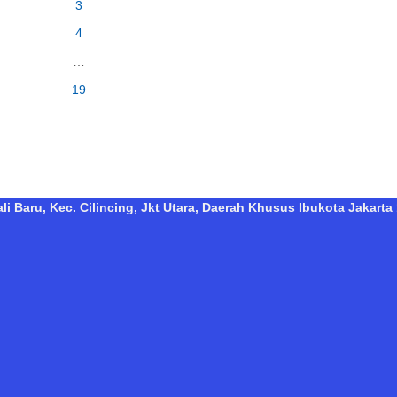
3
4
…
19
i Baru, Kec. Cilincing, Jkt Utara, Daerah Khusus Ibukota Jakarta 