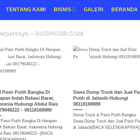
TENTANG KAMI
BISNIS
GALERI
BERANDA
JUAL URUGAN MURAH JABODETABEK
ah Jabodetabek | Supplier Material
erpercaya – RAISPASIR.COM
7 Agustus 2026
abek, Solusi Timbunan Lahan Cepat dengan Harga Terbaik
nstruksi, keberhasilan[BACA SELENGKAPNYA]
03
23
Jul
Jul
CONTINUE READING
→
l Pasir Putih Bangka Di
Sewa Dump Truck dan Jual Pa
apan Indah Bekasi Barat,
Putih di Jatiasih Hubungi
onesia Hubungi Abdul Rais
08118168989
79048222 – 08118168989
Dump Truck & Pasir Putih Bangka
 Pasir Putih Bangka Di Harapan
Sewa Dump Truck dan Jual Pasir Pu
h Bekasi Barat, Indonesia Hubungi
di Jatiasih[BACA SELENGKAPNYA]
ul Rais 08179048222 –[BACA
ENGKAPNYA]