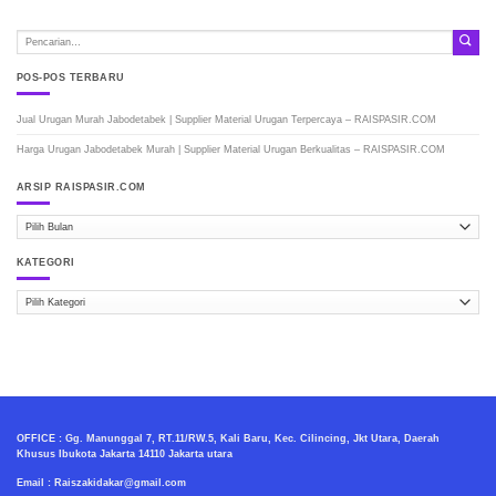
POS-POS TERBARU
Jual Urugan Murah Jabodetabek | Supplier Material Urugan Terpercaya – RAISPASIR.COM
Harga Urugan Jabodetabek Murah | Supplier Material Urugan Berkualitas – RAISPASIR.COM
ARSIP RAISPASIR.COM
ARSIP
RAISPASIR.COM
KATEGORI
Kategori
OFFICE : Gg. Manunggal 7, RT.11/RW.5, Kali Baru, Kec. Cilincing, Jkt Utara, Daerah
Khusus Ibukota Jakarta 14110 Jakarta utara
Email : Raiszakidakar@gmail.com