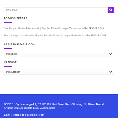
POS-POS TERBARU
Jual Urugan Murah Jabodetabek | Supplier Material Urugan Terpercaya – RAISPASIR.COM
Harga Urugan Jabodetabek Murah | Supplier Material Urugan Berkualitas – RAISPASIR.COM
ARSIP RAISPASIR.COM
ARSIP
RAISPASIR.COM
KATEGORI
Kategori
OFFICE : Gg. Manunggal 7, RT.11/RW.5, Kali Baru, Kec. Cilincing, Jkt Utara, Daerah
Khusus Ibukota Jakarta 14110 Jakarta utara
Email : Raiszakidakar@gmail.com