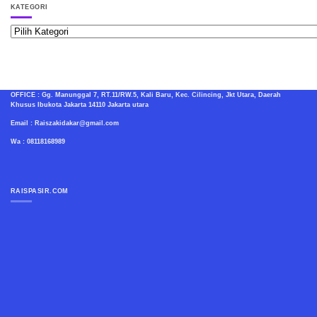
KATEGORI
Kategori
OFFICE : Gg. Manunggal 7, RT.11/RW.5, Kali Baru, Kec. Cilincing, Jkt Utara, Daerah
Khusus Ibukota Jakarta 14110 Jakarta utara
Email : Raiszakidakar@gmail.com
Wa : 08118168989
RAISPASIR.COM