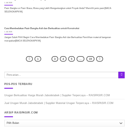
1 Juli 2026
Pasir Bangka vs Pasir Biasa, Mana yang Lebih Menguntungkan untuk Proyek Anda? Memilih jenis pasir[BACA
SELENGKAPNYA]
Cara Membedakan Pasir Bangka Asli dan Berkualitas untuk Konstruksi
1 Juli 2026
Jangan Salah Pilih! Begini Cara Membedakan Pasir Bangka Asli dan Berkualitas Pemilihan material bangunan
merupakan[BACA SELENGKAPNYA]
1
2
3
4
5
…
19
POS-POS TERBARU
Urugan Berkualitas Harga Murah Jabodetabek | Supplier Terpercaya – RAISPASIR.COM
Jual Urugan Murah Jabodetabek | Supplier Material Urugan Terpercaya – RAISPASIR.COM
ARSIP RAISPASIR.COM
ARSIP
RAISPASIR.COM