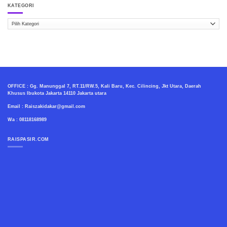
KATEGORI
Kategori
OFFICE : Gg. Manunggal 7, RT.11/RW.5, Kali Baru, Kec. Cilincing, Jkt Utara, Daerah
Khusus Ibukota Jakarta 14110 Jakarta utara
Email : Raiszakidakar@gmail.com
Wa : 08118168989
RAISPASIR.COM