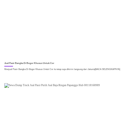
08
Jul
Jual Pasir Bangka Di Bogor Khusus Untuk Cor
Menjual Pasir Bangka Di Bogor Khusus Untuk Cor itu tetap saja dikirim langsung dari Jakarta[BACA SELENGKAPNYA]
17
Jul