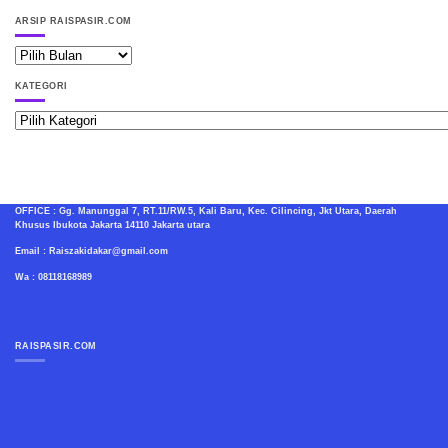
ARSIP RAISPASIR.COM
ARSIP
RAISPASIR.COM
KATEGORI
Kategori
OFFICE : Gg. Manunggal 7, RT.11/RW.5, Kali Baru, Kec. Cilincing, Jkt Utara, Daerah
Khusus Ibukota Jakarta 14110 Jakarta utara
Email : Raiszakidakar@gmail.com
Wa : 08118168989
RAISPASIR.COM