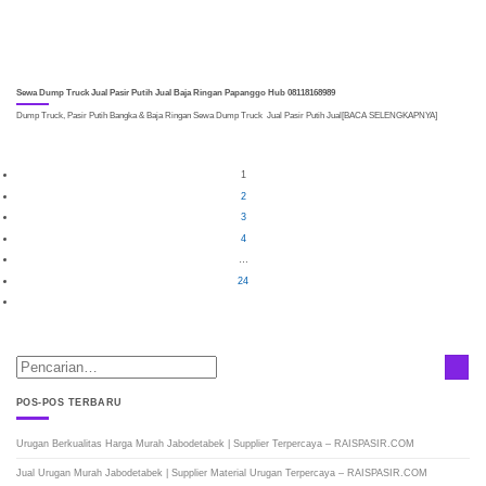
Sewa Dump Truck Jual Pasir Putih Jual Baja Ringan Papanggo Hub 08118168989
Dump Truck, Pasir Putih Bangka & Baja Ringan Sewa Dump Truck Jual Pasir Putih Jual[BACA SELENGKAPNYA]
1
2
3
4
…
24
POS-POS TERBARU
Urugan Berkualitas Harga Murah Jabodetabek | Supplier Terpercaya – RAISPASIR.COM
Jual Urugan Murah Jabodetabek | Supplier Material Urugan Terpercaya – RAISPASIR.COM