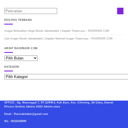
POS-POS TERBARU
Urugan Berkualitas Harga Murah Jabodetabek | Supplier Terpercaya – RAISPASIR.COM
Jual Urugan Murah Jabodetabek | Supplier Material Urugan Terpercaya – RAISPASIR.COM
ARSIP RAISPASIR.COM
ARSIP
RAISPASIR.COM
KATEGORI
Kategori
OFFICE : Gg. Manunggal 7, RT.11/RW.5, Kali Baru, Kec. Cilincing, Jkt Utara, Daerah
Khusus Ibukota Jakarta 14110 Jakarta utara
Email : Raiszakidakar@gmail.com
Wa : 08118168989