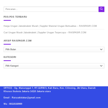
POS-POS TERBARU
Harga Urugan Jabodetabek Murah | Supplier Material Urugan Berkualitas – RAISPASIR.COM
Cari Urugan Murah Jabodetabek | Supplier Urugan Terpercaya – RAISPASIR.COM
ARSIP RAISPASIR.COM
ARSIP
RAISPASIR.COM
KATEGORI
Kategori
OFFICE : Gg. Manunggal 7, RT.11/RW.5, Kali Baru, Kec. Cilincing, Jkt Utara, Daerah
Khusus Ibukota Jakarta 14110 Jakarta utara
Email : Raiszakidakar@gmail.com
Wa : 08118168989