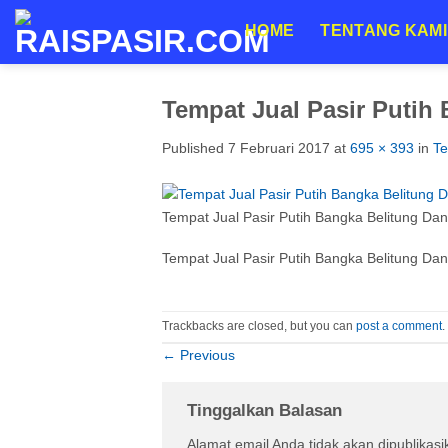
Skip
HOME
TENTANG KAMI
to
content
Tempat Jual Pasir Putih
Published
7 Februari 2017
at
695 × 393
in
Te
Tempat Jual Pasir Putih Bangka Belitung D
Tempat Jual Pasir Putih Bangka Belitung D
Trackbacks are closed, but you can
post a comment
.
←
Previous
Tinggalkan Balasan
Alamat email Anda tidak akan dipublikasi