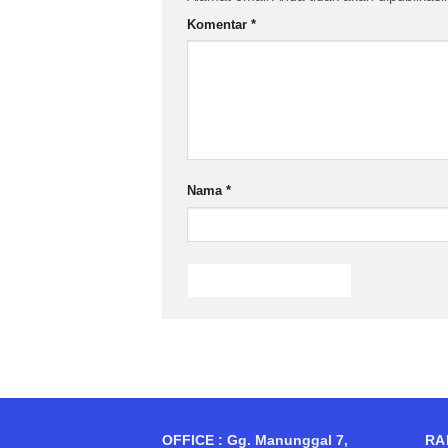
Komentar
*
Nama
*
OFFICE : Gg. Manunggal 7,
RA