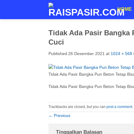
Skip
HOME
to
content
Tidak Ada Pasir Bangka
Cuci
Published
26 Desember 2021
at
1024 × 568
Tidak Ada Pasir Bangka Pun Beton Tetap Bi
Tidak Ada Pasir Bangka Pun Beton Tetap Bi
Trackbacks are closed, but you can
post a comment
.
←
Previous
Tinggalkan Balasan