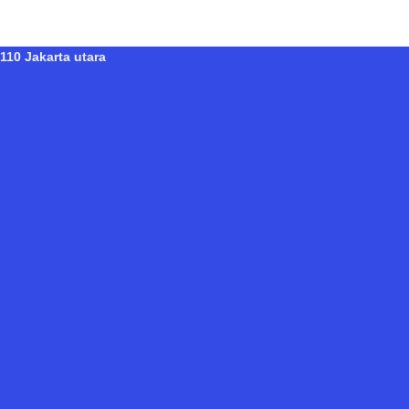
110 Jakarta utara