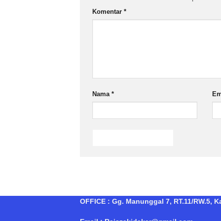
Komentar
*
Nama
*
Em
OFFICE : Gg. Manunggal 7, RT.11/RW.5, Kal