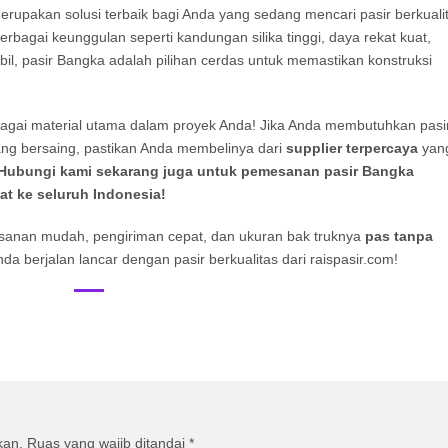
rupakan solusi terbaik bagi Anda yang sedang mencari pasir berkuali
bagai keunggulan seperti kandungan silika tinggi, daya rekat kuat,
abil, pasir Bangka adalah pilihan cerdas untuk memastikan konstruksi
bagai material utama dalam proyek Anda! Jika Anda membutuhkan pasi
ang bersaing, pastikan Anda membelinya dari
supplier terpercaya
yan
Hubungi kami sekarang juga untuk pemesanan pasir Bangka
at ke seluruh Indonesia!
sanan mudah, pengiriman cepat, dan ukuran bak truknya
pas tanpa
a berjalan lancar dengan pasir berkualitas dari raispasir.com!
kan.
Ruas yang wajib ditandai
*