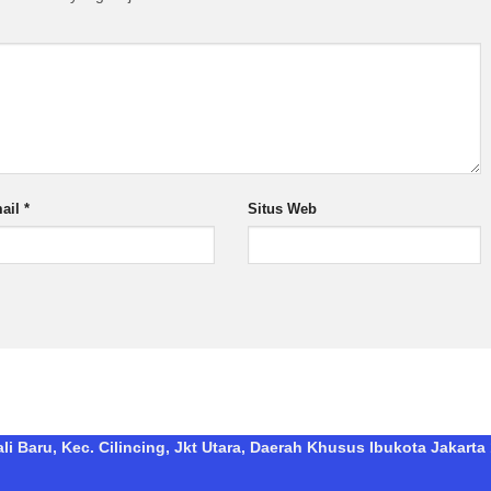
ail
*
Situs Web
i Baru, Kec. Cilincing, Jkt Utara, Daerah Khusus Ibukota Jakarta 