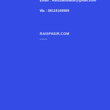
Email : Raiszakidakar@gmail.com
Wa : 08118168989
RAISPASIR.COM