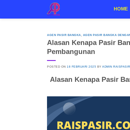
Skip
HOME
to
content
AGEN PASIR BANGKA
,
AGEN PASIR BANGKA DENGA
Alasan Kenapa Pasir Ban
Pembangunan
POSTED ON
18 FEBRUARI 2025
BY
ADMIN RAISPASI
Alasan Kenapa Pasir Ba