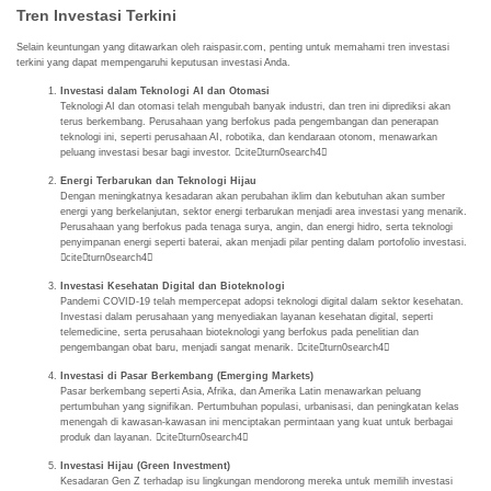
Tren Investasi Terkini
Selain keuntungan yang ditawarkan oleh raispasir.com, penting untuk memahami tren investasi
terkini yang dapat mempengaruhi keputusan investasi Anda.
Investasi dalam Teknologi AI dan Otomasi
Teknologi AI dan otomasi telah mengubah banyak industri, dan tren ini diprediksi akan
terus berkembang. Perusahaan yang berfokus pada pengembangan dan penerapan
teknologi ini, seperti perusahaan AI, robotika, dan kendaraan otonom, menawarkan
peluang investasi besar bagi investor. citeturn0search4
Energi Terbarukan dan Teknologi Hijau
Dengan meningkatnya kesadaran akan perubahan iklim dan kebutuhan akan sumber
energi yang berkelanjutan, sektor energi terbarukan menjadi area investasi yang menarik.
Perusahaan yang berfokus pada tenaga surya, angin, dan energi hidro, serta teknologi
penyimpanan energi seperti baterai, akan menjadi pilar penting dalam portofolio investasi.
citeturn0search4
Investasi Kesehatan Digital dan Bioteknologi
Pandemi COVID-19 telah mempercepat adopsi teknologi digital dalam sektor kesehatan.
Investasi dalam perusahaan yang menyediakan layanan kesehatan digital, seperti
telemedicine, serta perusahaan bioteknologi yang berfokus pada penelitian dan
pengembangan obat baru, menjadi sangat menarik. citeturn0search4
Investasi di Pasar Berkembang (Emerging Markets)
Pasar berkembang seperti Asia, Afrika, dan Amerika Latin menawarkan peluang
pertumbuhan yang signifikan. Pertumbuhan populasi, urbanisasi, dan peningkatan kelas
menengah di kawasan-kawasan ini menciptakan permintaan yang kuat untuk berbagai
produk dan layanan. citeturn0search4
Investasi Hijau (Green Investment)
Kesadaran Gen Z terhadap isu lingkungan mendorong mereka untuk memilih investasi