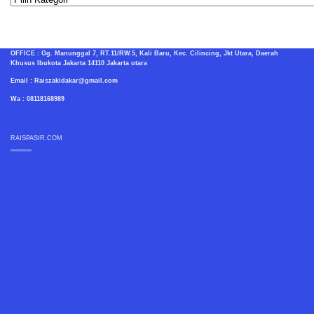
OFFICE : Gg. Manunggal 7, RT.11/RW.5, Kali Baru, Kec. Cilincing, Jkt Utara, Daerah
Khusus Ibukota Jakarta 14110 Jakarta utara
Email : Raiszakidakar@gmail.com
Wa : 08118168989
RAISPASIR.COM