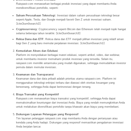
Raispasir.com menawarkan berbagai produk investasi yang dapat membantu Anda
mendiversifikasi portofolio, seperti:
Saham Perusahaan Teknologi
: Investasi dalam saham perusahaan teknologi besar
seperti Apple, Tesla, dan Google menjadi favorit Gen Z untuk investasi saham.
citeturn0search2
Cryptocurrency
: Cryptocurrency seperti Bitcoin dan Ethereum telah menjadi topik hangat
selama beberapa tahun terakhir. citeturn0search3
Reksa Dana dan ETF
: Reksa dana dan ETF menjadi pilihan investasi yang relatif aman
bagi Gen Z yang baru memulai perjalanan investasi. citeturn0search1
Kemudahan Akses dan Edukasi
Platform ini menyediakan berbagai materi edukasi, seperti artikel, video, dan webinar,
untuk membantu investor memahami produk investasi yang tersedia. Selain itu,
raispasir.com memiliki antarmuka yang mudah digunakan, sehingga memudahkan investor
pemula dalam memulai investasi.
Keamanan dan Transparansi
Keamanan dana dan data pribadi adalah prioritas utama raispasir.com. Platform ini
menggunakan teknologi enkripsi terbaru dan diawasi oleh otoritas keuangan yang
berwenang, sehingga Anda dapat berinvestasi dengan tenang.
Biaya Transaksi yang Kompetitif
Raispasir.com menawarkan biaya transaksi yang kompetitif, sehingga Anda dapat
memaksimalkan keuntungan dari investasi Anda. Biaya yang rendah memungkinkan Anda
untuk melakukan diversifikasi portofolio tanpa khawatir akan biaya yang membebani.
Dukungan Layanan Pelanggan yang Responsif
Tim layanan pelanggan raispasir.com siap membantu Anda dengan pertanyaan atau
kendala yang Anda hadapi. Dukungan yang responsif memastikan pengalaman investasi
Anda berjalan lancar.