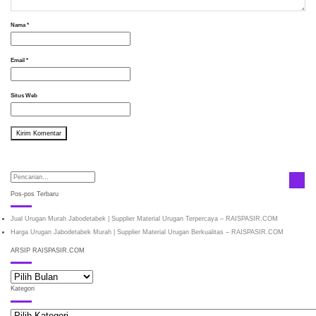
Nama
*
Email
*
Situs Web
Pos-pos Terbaru
Jual Urugan Murah Jabodetabek | Supplier Material Urugan Terpercaya – RAISPASIR.COM
Harga Urugan Jabodetabek Murah | Supplier Material Urugan Berkualitas – RAISPASIR.COM
ARSIP RAISPASIR.COM
ARSIP
RAISPASIR.COM
Kategori
Kategori