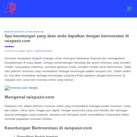
Skip
to
content
MENCARI INVESTOR
,
MITRA INVESTASI
Apa keuntungan yang akan anda dapatkan dengan berinvestasi di
raispasir.com
POSTED ON
6 MARET 2025
BY
ADMIN RAISPASIR
Investasi merupakan langkah strategis untuk mencapai kebebasan finansial dan meningkatkan
kesejahteraan di masa depan. Dengan perkembangan teknologi dan akses informasi yang semakin
mudah, masyarakat Indonesia, terutama generasi muda, semakin tertarik untuk berinvestasi. Salah
satu platform investasi yang menawarkan berbagai keuntungan adalah raispasir.com. Dalam artikel
ini, kita akan membahas berbagai keuntungan yang bisa Anda dapatkan dengan berinvestasi di
raispasir.com, serta tren investasi terkini yang relevan.
Mengenal raispasir.com
Raispasir.com adalah platform investasi online yang menyediakan berbagai produk investasi, mulai
dari saham, reksa dana, hingga aset digital. Dengan antarmuka yang user-friendly dan dukungan
layanan pelanggan yang responsif, raispasir.com bertujuan untuk memudahkan masyarakat dalam
memulai perjalanan investasi mereka.
Keuntungan Berinvestasi di raispasir.com
Diversifikasi Produk Investasi