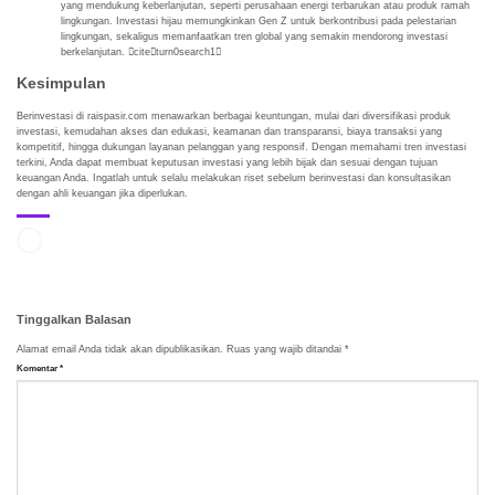
yang mendukung keberlanjutan, seperti perusahaan energi terbarukan atau produk ramah
lingkungan. Investasi hijau memungkinkan Gen Z untuk berkontribusi pada pelestarian
lingkungan, sekaligus memanfaatkan tren global yang semakin mendorong investasi
berkelanjutan. citeturn0search1
Kesimpulan
Berinvestasi di raispasir.com menawarkan berbagai keuntungan, mulai dari diversifikasi produk
investasi, kemudahan akses dan edukasi, keamanan dan transparansi, biaya transaksi yang
kompetitif, hingga dukungan layanan pelanggan yang responsif. Dengan memahami tren investasi
terkini, Anda dapat membuat keputusan investasi yang lebih bijak dan sesuai dengan tujuan
keuangan Anda. Ingatlah untuk selalu melakukan riset sebelum berinvestasi dan konsultasikan
dengan ahli keuangan jika diperlukan.
Tinggalkan Balasan
Alamat email Anda tidak akan dipublikasikan.
Ruas yang wajib ditandai
*
Komentar
*