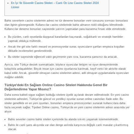
En İyi Ve Güvenilir Casino Siteleri – Canlı On Line Casino Siteleri 2024
Listesi
Bahis severlerin casino sitelerinin adresi ne tür deneme bonusları verir sorusunu sorması bonuslara
olan ilginin göstergesidir. Kullanıcılar casino sitelerinde bahis almanın riskli olduğunu bilmektedir.
Kullanıcılar deneme bonusları sayesinde yatırım yapmadan para kazanma fırsatı elde etmektedir.
Bu yüzden, canlı oyunlarda duygusal kararlardan kaçınarak, soğukkanlı ve stratejik hamleler
yapmak oldukça mühimdir.
Ancak the girl site farklı reward ve promosyonlar sunar, oyuncuların şartları empieza koşulları
dikkatle incelemeleri gerekmektedir.
Bu siteler sayesinde eğlenceli vakit geçirmenin yanı sıra, kazanma şansınız da artacak.
Ayrıca, site Türkçe destek sunmaktadır, böylece oyuncular iletişim ve oyun deneyimlerinde
kolaylıkla anlaşabilirler. Birçok insan için casino oyunlarına katılmak, keyif verici bir aktivite olarak
kabul edilir. Ancak, güvenilir olmayan casino sitelerinin adresi, adil olmayan uygulamalarla oyuncuları
mağdur edebilir.
Türkiye’deki En Sağlam Online Casino Siteleri Hakkında Genel Bir
Değerlendirme Yapar Mısınız?
Daha sonra kaliteli sigue sağlam bulduğu sitelere üyelik açılarak devam edilmektedir. En yeni casino
sitelerinin adresleri, Türkiye’de güncel ve yenilikçi oyunlar sunan online casinoları ifade eder. Bu
siteler genellikle en en yeni oyunları, bonusları empieza promosyonları sunarak kullanıcılara daha
fazla seçenek sağlar. Tipobet Online casino, Türkiye’de en yeni casino sitelerinin adresi arasında yer
alıyor.
Bahis severler casino bahis siteleri içerisinde bu alanda sıkıntı yaşamak istememektedir.
Bahis ile canlı şans akışında var olan denge aslında karşınıza değişik canlı masalar çıkarttırmış
olacak.