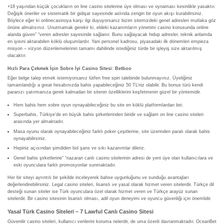
+18 yaşından küçük çocukların on line casino sitelerine üye olması ve oynaması kesinlikle yasaktır.
Değişik öneriler ve sistematik bir gidişat sayesinde aslında zengin bir oyun akışı kurabilirsiniz.
Böylece eğer ki onlinecasinoya karşı ilgi duyuyorsanız bizim sitemizdeki genel adresleri mutlaka göz
önüne almalısınız. Unutmamak gerekir ki, eldeki kazanımların yönetimi casino konusunda online
alanda güven” “veren adresler sayesinde sağlanır. Bunu sağlayacak hidup adresler, teknik anlamda
en iyisini aktarabilen köklü oluşumlardır. Yani personel kadrosu, piyasadaki ilk dönemleri empieza
misyon – vizyon düzenlemelerinin tamamı dahilinde istediğiniz türde bir işleyiş size aktarılmış
olacaktır.
Hızlı Para Çekmek İçin Sobre İyi Casino Sitesi: Betboo
Eğer belge talep etmek istemiyorsanız lütfen free spin talebinde bulunmayınız. Üyeliğiniz
tamamlandığı a great hesabınızda bahis yapabileceğiniz 50 TL’niz olabilir. Bu bonus türü kendi
paranızı yatırmanıza gerek kalmadan bir sitenin özelliklerini keşfetmenin güzel bir yöntemidir.
Hem bahis hem sobre oyun oynayabileceğiniz bu site en köklü platformlardan biri.
Superbahis, Türkiye’de en büyük bahis şirketlerinden biridir ve sağlam on line casino siteleri
arasında yer almaktadır.
Masa oyunu olarak oynayabileceğiniz farklı poker çeşitlerine, site üzerinden paralı olarak bahis
oynayabilirsiniz.
Hepiniz açısından şimdiden bol şans ve sıkı kazanımlar dileriz.
Genel bahis şirketlerine” “nazaran canlı casino sitelerinin adresi de yeni üye olan kullanıcılara ve
eski oyunculara farklı promosyonlar sunmaktadır.
Her bir siteyi ayrıntılı bir şekilde inceleyerek bahse uygunluğunu ve sunduğu avantajları
değerlendirebilirsiniz. Legal casino siteleri, lisanslı ve yasal olarak hizmet veren sitelerdir. Türkçe dil
desteği sunan siteler ise Türk oyunculara özel olarak hizmet veren ve Türkçe arayüz sunan
sitelerdir. Bir casino sitesinin lisanslı olması, adil oyun deneyimi ve oyuncu güvenliği için önemlidir.
Yasal Türk Casino Siteleri – 7 Lawful Canlı Casino Sitesi
Güvenilir casino siteleri, kullanıcı verilerini koruma nelerdir, de uma özenli davranmaktadır. OceanBet