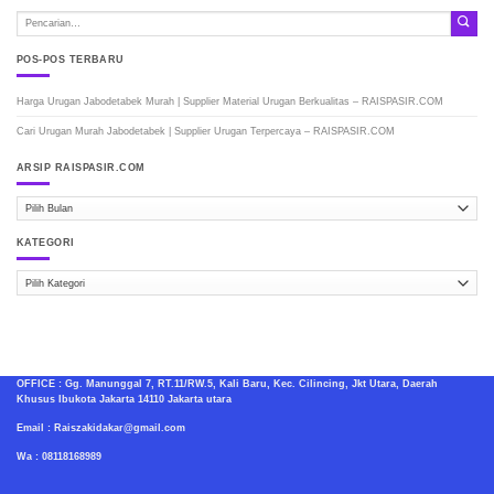
POS-POS TERBARU
Harga Urugan Jabodetabek Murah | Supplier Material Urugan Berkualitas – RAISPASIR.COM
Cari Urugan Murah Jabodetabek | Supplier Urugan Terpercaya – RAISPASIR.COM
ARSIP RAISPASIR.COM
ARSIP
RAISPASIR.COM
KATEGORI
Kategori
OFFICE : Gg. Manunggal 7, RT.11/RW.5, Kali Baru, Kec. Cilincing, Jkt Utara, Daerah
Khusus Ibukota Jakarta 14110 Jakarta utara
Email : Raiszakidakar@gmail.com
Wa : 08118168989