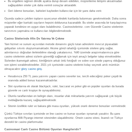
Bu engellere rağmen dimdik ayakta durup devam edebilen, müşterilerine iletişimi aksatmadan
sağlayabilen siteler çok daha verimli sonuçlar aktarabilir.
Geri ödeme bonusları, bahisleri kaybeden kullanıcılar için bir şans daha verir.
Oyunda sadece çekilen topların oyuncunun elindeki kartlarda bulunması gerekmektedir. Daha sonra
müşteriler eğer karttaki sayıların hepsini doldurursa kazanabilir. Bu siteler arasında bir karşılaştırma
yaparak kendinize en uygun olanı bulabilirsiniz. Casinositeleriniz. com Güvenilir Casino sitelerinin
tanıtımını yapmakta ve kullanıcıları bilgilendirmektedir.
Casino Sitelerinde Afin De Yatırma Ve Çekme
Yani hizmet ve sunum açısından metode donanımı güçlü tutan adreslerin mevcut piyasadaki
gidişatları sıkıntı oluşturmamaktadır. Aksine gönül rahatlığı içerisinde sitelere giriş sağlar,
adımlarınızı doğrudan ilerletebilme olanağı yakalarsınız. %90 üzerinde araştırmalarımıza göre
casino sitelerinin adresi sizlerin güvenliği sağlamak için teyit amaçlı belgeler talep etmektedirler.
Sizlerden ikametgah adresi, kimliğinizin arkalı önlü fotoğrafı ve sobre son sitede yapmış olduğunuz
son işlemi sorabilmektedirler. 2021 yılı içerisinde casino sitelerini kolay seçmek artık mümkün
olmayacaktır
glory casino giriş
.
Hesabınıza 250 TL para yatırımı yapan casino severler ise, tercih edeceğiniz poker çeşidi ile
oranında added bonus kazanmaktadırlar.
Slot oyunlarına ek olarak blackjack, rulet, baccarat ve poker gibi en popüler oyunları da burada
güvenle ve canlı krupiye ile oynayabilirsiniz.
Olumlu taraflarından en belirgin olanı, insanlar ufak miktarlarda yatırım sağlayarak çok büyük
meblağlarda kazanç sağlayabilmektedir.
Sitenin özellikle rulet ve bakara gibi masa oyunları, yüksek oranlı deneme bonusları vermektedir.
Çünkü Türkiye sınırları içerisinde on line casino ve kumar oyunları oynamak yasaktır. Bu şans
oyunlarına Milli Piyango internet sitesinden ulaşabilirsiniz. Onwin casino sitesi, lisanslı ve Türkçe
destekli bir casino platformudur.
Casinomaxi Canlı Casino Bölümü Oyunları Hangileridir?