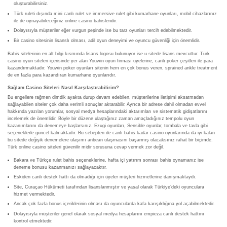
oluşturabilirsiniz.
Türk ruleti dışında mini canlı rulet ve immersive rulet gibi kumarhane oyunları, mobil cihazlarınız
ile de oynayabileceğiniz online casino bahisleridir.
Dolayısıyla müşteriler eğer vurgun peşinde ise bu tarz oyunları tercih edebilmektedir.
Bir casino sitesinin lisanslı olması, adil oyun deneyimi ve oyuncu güvenliği için önemlidir.
Bahis sitelerinin en alt bilgi kısmında lisans logosu bulunuyor ise u sitede lisans mevcuttur. Türk
casino oyun siteleri içerisinde yer alan Youwin oyun firması üyelerine, canlı poker çeşitleri ile para
kazandırmaktadır. Youwin poker oyunları sitenin hem en çok bonus veren, sprained ankle treatment
de en fazla para kazandıran kumarhane oyunlarıdır.
Sağlam Casino Siteleri Nasıl Karşılaştırabilirim?
Bu engellere rağmen dimdik ayakta durup devam edebilen, müşterilerine iletişimi aksatmadan
sağlayabilen siteler çok daha verimli sonuçlar aktarabilir. Ayrıca bir adrese dahil olmadan evvel
hakkında yazılan yorumlar, sosyal medya hesaplarındaki aktarımları ve sistematik gidişatlarını
incelemek de önemlidir. Böyle bir düzene ulaştığınız zaman amaçladığınız tempolu oyun
kazanımlarını da denemeye başlarsınız. Ezugi oyunları, Sensible oyunlar, tombala ve tavla gibi
seçeneklerle güncel kalmaktadır. Bu sebepten de canlı bahis kadar casino oyunlarında da iyi kalan
bu sitede değişik denemelere ulaşımı anbean ulaşmasını başarmış olacaksınız rahat bir biçimde.
Türk online casino siteleri güvenilir midir sorusuna cevap vermek zor değil.
Bakara ve Türkçe rulet bahis seçeneklerine, hafta içi yatırım sonrası bahis oynamanız ise
deneme bonusu kazanmanızı sağlayacaktır.
Eskiden canlı destek hattı da olmadığı için üyeler müşteri hizmetlerine danışmaktaydı.
Site, Curaçao Hükümeti tarafından lisanslanmıştır ve yasal olarak Türkiye’deki oyunculara
hizmet vermektedir.
Ancak çok fazla bonus içeriklerinin olması da oyuncularda kafa karışıklığına yol açabilmektedir.
Dolayısıyla müşteriler genel olarak sosyal medya hesaplarını empieza canlı destek hattını
kontrol etmektedir.