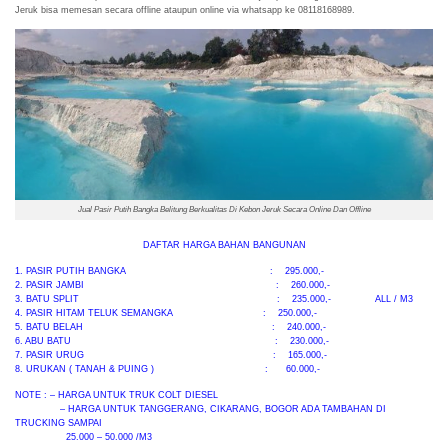
Jeruk bisa memesan secara offline ataupun online via whatsapp ke 08118168989.
Jual Pasir Putih Bangka Belitung Berkualitas Di Kebon Jeruk Secara Online Dan Offline
DAFTAR HARGA BAHAN BANGUNAN
1. PASIR PUTIH BANGKA : 295.000,-
2. PASIR JAMBI : 260.000,-
3. BATU SPLIT : 235.000,- ALL / M3
4. PASIR HITAM TELUK SEMANGKA : 250.000,-
5. BATU BELAH : 240.000,-
6. ABU BATU : 230.000,-
7. PASIR URUG : 165.000,-
8. URUKAN ( TANAH & PUING ) : 60.000,-
NOTE : – HARGA UNTUK TRUK COLT DIESEL
– HARGA UNTUK TANGGERANG, CIKARANG, BOGOR ADA TAMBAHAN DI
TRUCKING SAMPAI
25.000 – 50.000 /M3