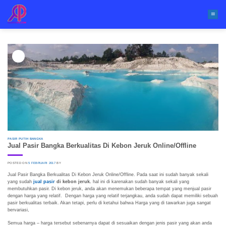
Skip
to
content
05
Feb
PASIR PUTIH BANGKA
Jual Pasir Bangka Berkualitas Di Kebon Jeruk Online/Offline
POSTED ON
5 FEBRUARI 2017
BY
Jual Pasir Bangka Berkualitas Di Kebon Jeruk Online/Offline. Pada saat ini sudah banyak sekali
yang sudah
jual pasir
di kebon jeruk.
hal ini di karenakan sudah banyak sekali yang
membutuhkan pasir. Di kebon jeruk, anda akan menemukan beberapa tempat yang menjual pasir
dengan harga yang relatif. Dengan harga yang relatif terjangkau, anda sudah dapat memiliki sebuah
pasir berkualitas terbaik. Akan tetapi, perlu di ketahui bahwa Harga yang di tawarkan juga sangat
bervariasi,
Semua harga – harga tersebut sebenarnya dapat di sesuaikan dengan jenis pasir yang akan anda