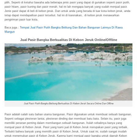
pilih. Seperti di ketahui bawaha ada beberapa jenis pasir yang dapat di gunakan seperti pasir putih,
pasir hitam, pasir kuning dan pasir merah. hal ini lah mengapa banyak yang sudah menjual pasir.
Jenis pasir dapat di beli di kebon jeruk. Dan untuk anda yang berada di luar kota kebon jeruk, anda
tetap dapat mendapatkan pasir tersebut. hal ini di karenakan, di kebon jeruk menawarkan
pengiriman pasir luar kota.
Baca juga :
Tempat Jual Pasir Putih Bangka Belitung Dan Bahan Bangunan Lainnya Di Rawa
Mangun
Jual Pasir Bangka Berkualitas Di Kebon Jeruk Online/Offline
Jual Pasir Putih Bangka Belitung Berkualitas Di Kebon Jeruk Secara Online Dan Offline
Pasir adalah salah satu bahan utama bangunan. Pasir digunakan untuk membuat sebuah bangunan.
Seperti sebagai plesteran lantai, plesteran dinding dan membuat batu bata. Selain itu, pasir juga
memiliki peranan penting dalam membangun sebuah bangunan. Itulah sebabnya banya yang
menjual pasir di Kebon Jeruk. Pasir yang kami jual di Kebon Jeruk merupakan pasir yang terbaik.
Terbukti bahwa banyak yang memilih pasir di Kebon Jeruk. Untuk saat ini, sudah sangat mudah
untuk menemukan pasir di Kebon Jeruk. Karena kami menjual pasir bangka untuk daerah Kebon