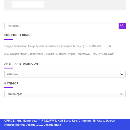
POS-POS TERBARU
Urugan Berkualitas Harga Murah Jabodetabek | Supplier Terpercaya – RAISPASIR.COM
Jual Urugan Murah Jabodetabek | Supplier Material Urugan Terpercaya – RAISPASIR.COM
ARSIP RAISPASIR.COM
ARSIP
RAISPASIR.COM
KATEGORI
Kategori
OFFICE : Gg. Manunggal 7, RT.11/RW.5, Kali Baru, Kec. Cilincing, Jkt Utara, Daerah
Khusus Ibukota Jakarta 14110 Jakarta utara