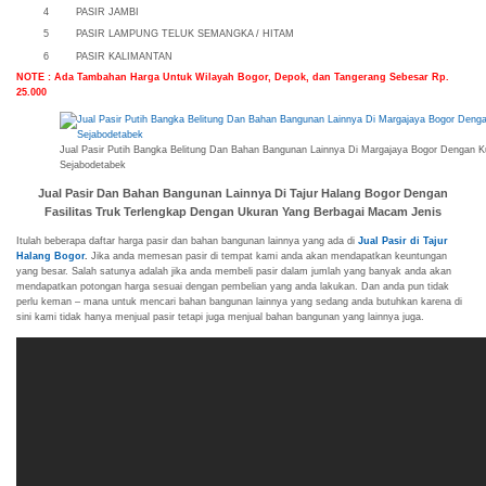
4
PASIR JAMBI
5
PASIR LAMPUNG TELUK SEMANGKA / HITAM
6
PASIR KALIMANTAN
NOTE : Ada Tambahan Harga Untuk Wilayah Bogor, Depok, dan Tangerang Sebesar Rp.
25.000
Jual Pasir Putih Bangka Belitung Dan Bahan Bangunan Lainnya Di Margajaya Bogor Dengan K
Sejabodetabek
Jual Pasir Dan Bahan Bangunan Lainnya Di Tajur Halang Bogor Dengan
Fasilitas Truk Terlengkap Dengan Ukuran Yang Berbagai Macam Jenis
Itulah beberapa daftar harga pasir dan bahan bangunan lainnya yang ada di
Jual Pasir di Tajur
Halang Bogor
.
Jika anda memesan pasir di tempat kami anda akan mendapatkan keuntungan
yang besar. Salah satunya adalah jika anda membeli pasir dalam jumlah yang banyak anda akan
mendapatkan potongan harga sesuai dengan pembelian yang anda lakukan. Dan anda pun tidak
perlu keman – mana untuk mencari bahan bangunan lainnya yang sedang anda butuhkan karena di
sini kami tidak hanya menjual pasir tetapi juga menjual bahan bangunan yang lainnya juga.