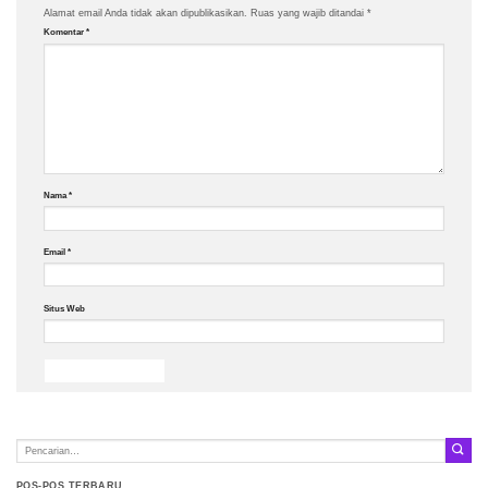
Alamat email Anda tidak akan dipublikasikan.
Ruas yang wajib ditandai
*
Komentar
*
Nama
*
Email
*
Situs Web
POS-POS TERBARU