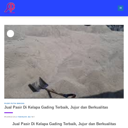
Skip
to
content
02
Feb
PASIR PUTIH BANGKA
Jual Pasir Di Kelapa Gading Terbaik, Jujur dan Berkualitas
POSTED ON
2 FEBRUARI 2017
BY
Jual Pasir Di Kelapa Gading Terbaik, Jujur dan Berkualitas