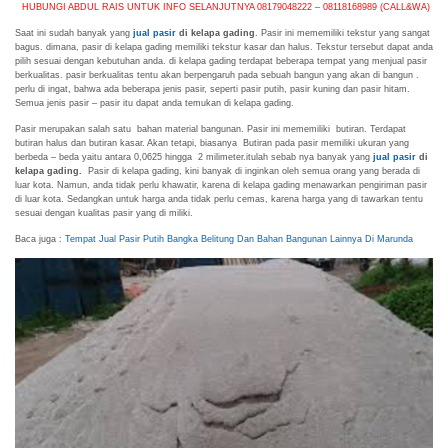
HUBUNGI ABDUL RAIS UNTUK INFO SELANJUTNYA 08179048222 – 08118168989 (CALL&WA)
Saat ini sudah banyak yang
jual pasir
di kelapa gading
. Pasir ini mememiliki tekstur yang sangat
bagus. dimana, pasir di kelapa gading memiliki tekstur kasar dan halus. Tekstur tersebut dapat anda
pilih sesuai dengan kebutuhan anda. di kelapa gading terdapat beberapa tempat yang menjual pasir
berkualitas. pasir berkualitas tentu akan berpengaruh pada sebuah bangun yang akan di bangun .
perlu di ingat, bahwa ada beberapa jenis pasir, seperti pasir putih, pasir kuning dan pasir hitam.
Semua jenis pasir – pasir itu dapat anda temukan di kelapa gading.
Pasir merupakan salah satu bahan material bangunan. Pasir ini mememiliki butiran. Terdapat
butiran halus dan butiran kasar. Akan tetapi, biasanya Butiran pada pasir memiliki ukuran yang
berbeda – beda yaitu antara 0,0625 hingga 2 milimeter.itulah sebab nya banyak yang
jual pasir
di
kelapa gading.
Pasir di kelapa gading, kini banyak di inginkan oleh semua orang yang berada di
luar kota. Namun, anda tidak perlu khawatir, karena di kelapa gading menawarkan pengiriman pasir
di luar kota. Sedangkan untuk harga anda tidak perlu cemas, karena harga yang di tawarkan tentu
sesuai dengan kualitas pasir yang di miliki.
Baca juga :
Tempat Jual Pasir Putih Bangka Belitung Dan Bahan Bangunan Lainnya Di Marunda