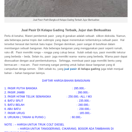
Jual Pasir Putih Bangka di Kelapa Gading Terbaik Jujur Berkualitas
Jual Pasir Di Kelapa Gading Terbaik, Jujur dan Berkualitas
Perlu di ketahui, Materi pembentuk pasir yang di gunakan adalah sebuah silikon dioksida. Namun,
ada beberapa pantai tropis dan subtropis yang dapat menentukan terbentuknya sebuah pasir. Hal
tersebut berasal dari bentuk batu kapur. Dengan demikian, pasir sangat di butuhkan dalam
membangun sebuah bangunan. Ada beberapa bangunan yang menggunakan pasir seperti rumah,
ruko dll. Pasir memiliki ronga – rongga yang cukup besar. Itulah sebab nya, pasir memiliki tekstur
yang berbeda – beda. Selain itu, pasir juga memiliki warna- warna yang berbeda. Warna pasir dapat
disesuaikan dengan asal pembentukannya. Sehingga, membuat pasir juga memiliki bentu yang
bermacam – macam. Pasir memang sangat penting untuk bahan dasar bangunan yang di
campurkan denga semen. Oleh sebab itu, yang
jual pasir
di kelapa gading
juga telah menjual
bahan – bahan bangunan lainnya.
DAFTAR HARGA BAHAN BANGUNAN
1. PASIR PUTIH BANGKA : 295.000,-
2. PASIR JAMBI : 260.000,-
3. PASIR HITAM TELUK SEMANGKA : 250.000,- ALL / M3
4. BATU SPLIT : 235.000,-
5. BATU BELAH : 240.000,-
6. ABU BATU : 230.000,-
7. PASIR URUG : 165.000,-
8. URUKAN ( TANAH & PUING ) : 60.000,-
NOTE : – HARGA UNTUK TRUK COLT DIESEL
– HARGA UNTUK TANGGERANG, CIKARANG, BOGOR ADA TAMBAHAN DI