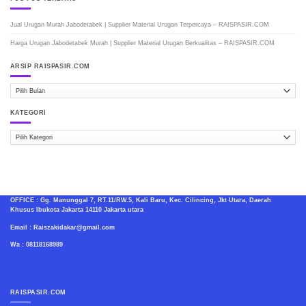
Jual Urugan Murah Jabodetabek | Supplier Material Urugan Terpercaya – RAISPASIR.COM
Harga Urugan Jabodetabek Murah | Supplier Material Urugan Berkualitas – RAISPASIR.COM
ARSIP RAISPASIR.COM
ARSIP
RAISPASIR.COM
KATEGORI
Kategori
OFFICE : Gg. Manunggal 7, RT.11/RW.5, Kali Baru, Kec. Cilincing, Jkt Utara, Daerah
Khusus Ibukota Jakarta 14110 Jakarta utara
Email : Raiszakidakar@gmail.com
Wa : 08118168989
RAISPASIR.COM