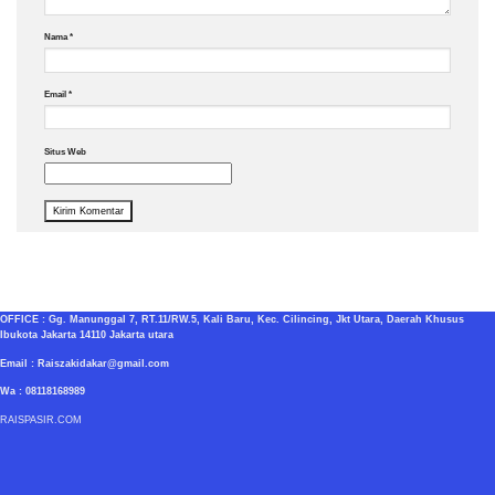
Nama
*
Email
*
Situs Web
OFFICE : Gg. Manunggal 7, RT.11/RW.5, Kali Baru, Kec. Cilincing, Jkt Utara, Daerah Khusus
Ibukota Jakarta 14110 Jakarta utara
Email : Raiszakidakar@gmail.com
Wa : 08118168989
RAISPASIR.COM