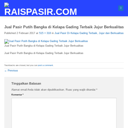
Skip
to
content
Jual Pasir Putih Bangka di Kelapa Gading Terbaik Jujur Berkualitas
Published
2 Februari 2017
at
515 × 318
in
Jual Pasir Di Kelapa Gading Terbaik, Jujur dan Berkualitas
Jual Pasir Putih Bangka di Kelapa Gading Terbaik Jujur Berkualitas
Jual Pasir Putih Bangka di Kelapa Gading Terbaik Jujur Berkualitas
Trackbacks are closed, but you can
post a comment
.
←
Previous
Tinggalkan Balasan
Alamat email Anda tidak akan dipublikasikan.
Ruas yang wajib ditandai
*
Komentar
*