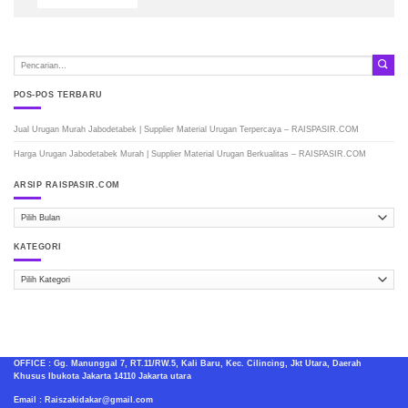
POS-POS TERBARU
Jual Urugan Murah Jabodetabek | Supplier Material Urugan Terpercaya – RAISPASIR.COM
Harga Urugan Jabodetabek Murah | Supplier Material Urugan Berkualitas – RAISPASIR.COM
ARSIP RAISPASIR.COM
ARSIP
RAISPASIR.COM
KATEGORI
Kategori
OFFICE : Gg. Manunggal 7, RT.11/RW.5, Kali Baru, Kec. Cilincing, Jkt Utara, Daerah
Khusus Ibukota Jakarta 14110 Jakarta utara
Email : Raiszakidakar@gmail.com