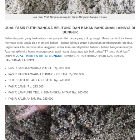
Jual Pasir Putih Bangka Belitung dan Bahan Bangunan Lainnya di Galur
JUAL PASIR PUTIH BANGKA BELITUNG DAN BAHAN BANGUNAN LAINNYA DI
BUNGUR
Selain itu pasir yang berkualitas mempunyai nilai harga yang cukup tinggi. Maka dari itu kita harus
memutar otak untuk bisa membeli bahan – bahan lainnya untuk kebutuhan pembangunan tersebut.
Bagaimana kita meminimalisir anggaran untuk bisa mendapatkan bahan – bahan bangunan lainnya.
Apa mungkin kita harus menggunakan pasir yang biasa atau tak berkualitas??? tentu tidak kan?.
Disini di
JUAL PASIR PUTIH DI BUNGUR.
Berikut DAFTAR HARGA PASIR DAN BAHAN
BANGUNAN LAINNYA :
PASIR BANGKA WARNA PUTIH Rp. 310.000
PASIR BANGKA WARNA KUNING / CREAM Rp 300.000
SLIT / BATU BELAH / ABU BATU Rp. 240.000
PASIR JAMBI Rp. 275.000
PASIR LAMPUNG TELUK SEMANGKA / HITAM Rp. 265.000
PASIR KALIMANTAN Rp. 285.000