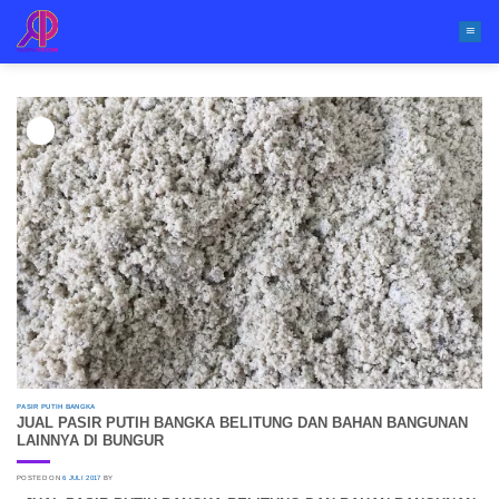
Skip
to
content
06
Jul
PASIR PUTIH BANGKA
JUAL PASIR PUTIH BANGKA BELITUNG DAN BAHAN BANGUNAN
LAINNYA DI BUNGUR
POSTED ON
6 JULI 2017
BY