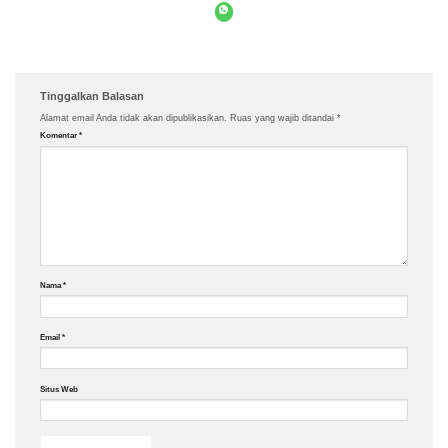
Tinggalkan Balasan
Alamat email Anda tidak akan dipublikasikan.
Ruas yang wajib ditandai
*
Komentar
*
Nama
*
Email
*
Situs Web