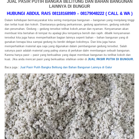
JUAL PASIR PUTIH BANGKA BELITUNG DAN BAHAN BANGUNAN
LAINNYA DI BUNGUR
HUBUNGI ABDUL RAIS 08118168989 – 08179048222 ( CALL & WA )
Dalam kehidupan bermasyarakat kita sering menjumpai bangunan – bangunan yang menjulang tinggi
dan terliat kuat dan kokoh. Diantaranya gedung perkantoran, gedung apartemen, gedung sekolah
dan perumahan. Gedung – gedung tersebut telihat kokoh,aman dan nyaman. Kenyamanan akan
membuat kita bertahan di tempat itu apalagi jika tempatnya bersih dan rapih. dibalik kenyamanan
tersebut kita juga harus memperhatikan bagian lainnya seperti bahan – bahan bangunan yang di
gunakan kenapa bisa sampai gedung itu berdiri debgan kokohnya. Dan kita juga harus
memperhatikan material apa saja yang digunakan dalam pembangunan gedung tersebut. Salah
satunya pasir adalah material yang paling utama di perlukan dalm membangun sebuah bangunan.
Karena hanya pasir – pasir yang berkualitas yang dapat membuat bangunan itu terlihat kokoh dan
kuat. Jika anda mencari pasir yang berkualitas silahkan order di
JUAL PASIR PUTIH DI BUNGUR.
Baca juga :
Jual Pasir Putih Bangka Belitung dan Bahan Bangunan Lainnya di Galur