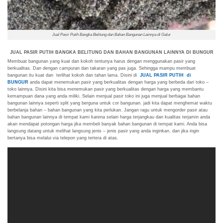
Jual Pasir Putih Bangka Belitung dan Bahan Bangunan Lainnya di Galur
JUAL PASIR PUTIH BANGKA BELITUNG DAN BAHAN BANGUNAN LAINNYA DI BUNGUR
Membuat bangunan yang kuat dan kokoh tentunya harus dengan menggunakan pasir yang
berkualitas. Dan dengan campuran dan takaran yang pas juga. Sehingga mampu membuat
bangunan itu kuat dan terlihat kokoh dan tahan lama. Disini di
JUAL PASIR PUTIH di
BUNGUR
anda dapat menemukan pasir yang berkualitas dengan harga yang berbeda dari toko –
toko lainnya. Disini kita bisa menemukan pasir yang berkualitas dengan harga yang membantu
kemampuan dana yang anda miliki. Selain menjual pasir toko ini juga menjual berbagai bahan
bangunan lainnya seperti split yang berguna untuk cor bangunan. jadi kita dapat menghemat waktu
berbelanja bahan – bahan bangunan yang kita perlukan. Jangan ragu untuk mengorder pasir atau
bahan bangunan lainnya di tempat kami karena selain harga terjangkau dan kualitas terjamin anda
akan mendapat potongan harga jika membeli banyak bahan bangunan di tempat kami. Anda bisa
langsung datang untuk melihat langsung jenis – jenis pasir yang anda inginkan. dan jika ingin
bertanya bisa melalui via telepon yang tertera di atas.