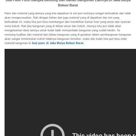
Jual Pasir Putih Bangka Belitung Dan Bahan Bangunan Lainnya Di Jaka Mulya
Bekasi Barat
Pasir dan material yang lainnya yang kita dapatkan di sini pun tentunya sangat berkualitas dan tidak
akan mengecewakan. Nah dengan bahan dan juga material yang di dapatkan dari sini yang
berkualitas ini, maka kita pun bisa membangun dan mendirikan kamar kost yang aman dan nyaman
serta kokoh. Nah jika bangunan yang di dirkan aman dan kokoh, tetunya kita pun tidak akan
mengeluarkan dana lainnya untuk bolak balik memperbaiki bangunan yang sudah berdiri. Ya
memang kualitas dari material dan bahan bangunan yang di gunakan dalam pembangunan bangunan
akan sangat menentukan kokoh tidaknya bangunan tersebut. maka dari itulah kita pun bisa order
material bangunan di
Jual pasir di Jaka Mulya Bekasi Barat
.