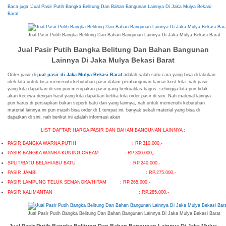
Baca juga :Jual Pasir Putih Bangka Belitung Dan Bahan Bangunan Lainnya Di Jaka Mulya Bekasi
Barat
Jual Pasir Putih Bangka Belitung Dan Bahan Bangunan Lainnya Di Jaka Mulya Bekasi Barat
Jual Pasir Putih Bangka Belitung Dan Bahan Bangunan
Lainnya Di Jaka Mulya Bekasi Barat
Order pasir di
jual pasir di Jaka Mulya Bekasi Barat
adalah salah satu cara yang bisa di lakukan
oleh kita untuk bisa memenuhi kebutuhan pasir dalam pembangunan kamar kost kita. nah pasir
yang kita dapatkan di sini pun merupakan pasir yang berkualitas bagus, sehingga kita pun tidak
akan kecewa dengan hasil yang kita dapatkan ketika kita order pasir di sini. Nah material lainnya
pun harus di persiapkan bukan seperti batu dan yang lainnya, nah untuk memenuhi kebutuhan
material lainnya ini pun masih bisa order di 1 tempat ini. banyak sekali material yang bisa di
dapatkan di sini, nah berikut ini adalah informasi akan
LIST DAFTAR HARGA PASIR DAN BAHAN BANGUNAN LAINNYA :
PASIR BANGKA WARNA PUTIH : RP.310.000,-
PASIR BANGKA WANRA KUNING,CREAM : RP.300.000,-
SPLIT/BATU BELAH/ABU BATU : RP.240.000,-
PASIR JAMBI : RP.275.000,-
PASIR LAMPUNG TELUK SEMANGKA/HITAM : RP.265.000,-
PASIR KALIMANTAN : RP.285.000,-
Jual Pasir Putih Bangka Belitung Dan Bahan Bangunan Lainnya Di Jaka Mulya Bekasi Barat