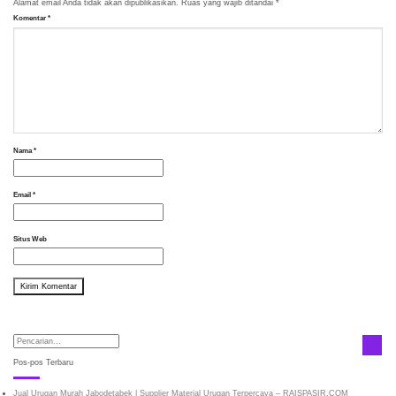
Alamat email Anda tidak akan dipublikasikan.
Ruas yang wajib ditandai
*
Komentar
*
Nama
*
Email
*
Situs Web
Pos-pos Terbaru
Jual Urugan Murah Jabodetabek | Supplier Material Urugan Terpercaya – RAISPASIR.COM