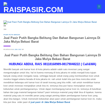
Skip
to
content
06
Jun
PASIR PUTIH BANGKA
Jual Pasir Putih Bangka Belitung Dan Bahan Bangunan Lainnya Di
Jaka Mulya Bekasi Barat
POSTED ON
6 JUNI 2017
BY
Jual Pasir Putih Bangka Belitung Dan Bahan Bangunan Lainnya Di
Jaka Mulya Bekasi Barat
HUBUNGI ABDUL RAIS 08118168989-08179048222 ( Call&WA)
Memiliki banyak unit kamar kost di kota jakarta adalah salah satu investasi yang sangat
menguntungkan untuk kita. hal ini karena memang di kota jakarta ini selalu menjadi kota tujuan
banyak orang untuk mengadu nasip, sehingga banyak sekali orang yang membutuhkan kost untuk
mereka tinggal selama berada di kota jakarta ini. nah untuk itulah kita pun bisa mencoba untuk
mendirikan beberapa unit kamar kost di tanah kosong yang kita miliki. nah untuk mendirikan kamar
kost untuk investasi menjanjikan untuk kita ini, tentunya kita pun harus menyiapkan semua
kebutuhan untuk pembangunannya. Untuk dapat membangung kamar kost ini, tentunya di butuhkan
bahan dan juga material bangunan bukan? pasir tentunya material yang tidak bisa di lupakan, karena
material yang satu ini memiliki peran yang sangat penting dalam pembangunan kamar kost yang
akan kita bangun. Untuk memenuhi kebutuhan akan pasir untuk pembangunan kamar kost ini, maka
kita pun bisa order pasir di
jual pasir di Jaka Mulya Bekasi Barat