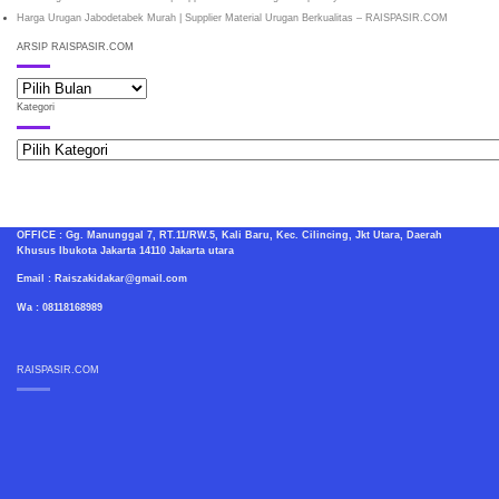
Harga Urugan Jabodetabek Murah | Supplier Material Urugan Berkualitas – RAISPASIR.COM
ARSIP RAISPASIR.COM
ARSIP
RAISPASIR.COM
Kategori
Kategori
OFFICE : Gg. Manunggal 7, RT.11/RW.5, Kali Baru, Kec. Cilincing, Jkt Utara, Daerah
Khusus Ibukota Jakarta 14110 Jakarta utara
Email : Raiszakidakar@gmail.com
Wa : 08118168989
RAISPASIR.COM