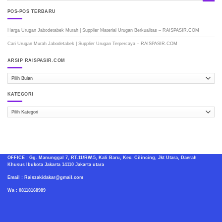
POS-POS TERBARU
Harga Urugan Jabodetabek Murah | Supplier Material Urugan Berkualitas – RAISPASIR.COM
Cari Urugan Murah Jabodetabek | Supplier Urugan Terpercaya – RAISPASIR.COM
ARSIP RAISPASIR.COM
ARSIP
RAISPASIR.COM
KATEGORI
Kategori
OFFICE : Gg. Manunggal 7, RT.11/RW.5, Kali Baru, Kec. Cilincing, Jkt Utara, Daerah
Khusus Ibukota Jakarta 14110 Jakarta utara
Email : Raiszakidakar@gmail.com
Wa : 08118168989