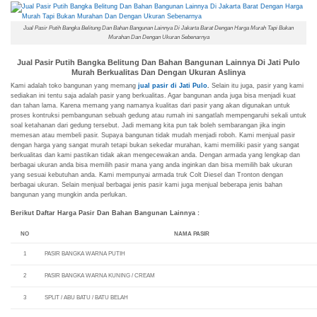
Jual Pasir Putih Bangka Belitung Dan Bahan Bangunan Lainnya Di Jakarta Barat Dengan Harga Murah Tapi Bukan
Murahan Dan Dengan Ukuran Sebenarnya
Jual Pasir Putih Bangka Belitung Dan Bahan Bangunan Lainnya Di Jati Pulo
Murah Berkualitas Dan Dengan Ukuran Aslinya
Kami adalah toko bangunan yang memang
jual pasir di Jati Pulo
.
Selain itu juga, pasir yang kami
sediakan ini tentu saja adalah pasir yang berkualitas. Agar bangunan anda juga bisa menjadi kuat
dan tahan lama. Karena memang yang namanya kualitas dari pasir yang akan digunakan untuk
proses kontruksi pembangunan sebuah gedung atau rumah ini sangatlah mempengaruhi sekali untuk
soal ketahanan dari gedung tersebut. Jadi memang kita pun tak boleh sembarangan jika ingin
memesan atau membeli pasir. Supaya bangunan tidak mudah menjadi roboh. Kami menjual pasir
dengan harga yang sangat murah tetapi bukan sekedar murahan, kami memiliki pasir yang sangat
berkualitas dan kami pastikan tidak akan mengecewakan anda. Dengan armada yang lengkap dan
berbagai ukuran anda bisa memilih pasir mana yang anda inginkan dan bisa memilih bak ukuran
yang sesuai kebutuhan anda. Kami mempunyai armada truk Colt Diesel dan Tronton dengan
berbagai ukuran. Selain menjual berbagai jenis pasir kami juga menjual beberapa jenis bahan
bangunan yang mungkin anda perlukan.
Berikut Daftar Harga Pasir Dan Bahan Bangunan Lainnya :
NO
NAMA PASIR
1
PASIR BANGKA WARNA PUTIH
2
PASIR BANGKA WARNA KUNING / CREAM
3
SPLIT / ABU BATU / BATU BELAH