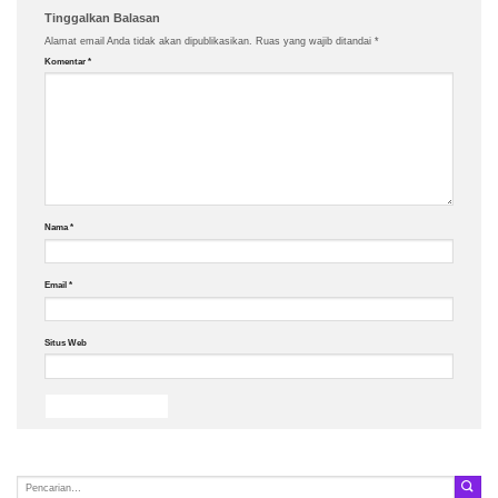
Tinggalkan Balasan
Alamat email Anda tidak akan dipublikasikan.
Ruas yang wajib ditandai
*
Komentar
*
Nama
*
Email
*
Situs Web