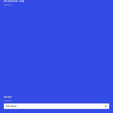
RAISPASIR.COM
ARSIP
Arsip