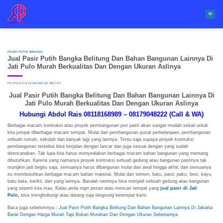
Skip
to
content
PASIR PUTIH BANGKA
Jual Pasir Putih Bangka Belitung Dan Bahan Bangunan Lainnya Di
Jati Pulo Murah Berkualitas Dan Dengan Ukuran Aslinya
POSTED ON
24 AGUSTUS 2017
BY
Jual Pasir Putih Bangka Belitung Dan Bahan Bangunan Lainnya Di
Jati Pulo Murah Berkualitas Dan Dengan Ukuran Aslinya
Hubungi Abdul Rais 08118168989 – 08179048222 (Call & WA)
Berbagai macam kontruksi atau proyek pembangunan pun pasti akan sangat mudah sekali untuk
kita jumpai diberbagai macam tempat. Mulai dari pembangunan pusat perbelanjaan, pembangunan
sebuah rumah, sekolah dan banyak lagi yang lainnya. Tentu saja supaya proyek kontruksi
pembangunan tersebut bisa berjalan dengan lancar dan juga sesuai dengan yang sudah
direncanakan. Tak lupa kita harus menyediakan berbagai macam bahan bangunan yang memang
dibutuhkan. Karena yang namanya proyek kontruksi sebuah gedung atau bangunan pastinya tak
mungkin jadi begitu saja, semuanya harus dibangunan mulai dari awal hingga akhir, dan semuanya
itu membutuhkan berbagai macam bahan material. Mulai dari semen, batu, pasir, paku, besi, kayu,
batu bata, kerikil, dan yang lainnya. Barulah nantinya bisa menjadi sebuah gedung atau bangunan
yang seperti kita mau. Kalau anda ingin pesan atau mencari tempat yang
jual pasir di Jati
Pulo
,
bisa menghubungi atau datang saja langsung ketempat kami.
Baca juga sebelumnya :
Jual Pasir Putih Bangka Belitung Dan Bahan Bangunan Lainnya Di Jakarta
Barat Dengan Harga Murah Tapi Bukan Murahan Dan Dengan Ukuran Sebenarnya