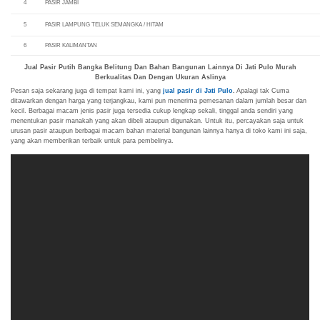
4
PASIR JAMBI
5
PASIR LAMPUNG TELUK SEMANGKA / HITAM
6
PASIR KALIMANTAN
Jual Pasir Putih Bangka Belitung Dan Bahan Bangunan Lainnya Di Jati Pulo Murah
Berkualitas Dan Dengan Ukuran Aslinya
Pesan saja sekarang juga di tempat kami ini, yang
jual pasir di Jati Pulo
.
Apalagi tak Cuma
ditawarkan dengan harga yang terjangkau, kami pun menerima pemesanan dalam jumlah besar dan
kecil. Berbagai macam jenis pasir juga tersedia cukup lengkap sekali, tinggal anda sendiri yang
menentukan pasir manakah yang akan dibeli ataupun digunakan. Untuk itu, percayakan saja untuk
urusan pasir ataupun berbagai macam bahan material bangunan lainnya hanya di toko kami ini saja,
yang akan memberikan terbaik untuk para pembelinya.