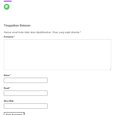
Tinggalkan Balasan
Alamat email Anda tidak akan dipublikasikan.
Ruas yang wajib ditandai
*
Komentar
*
Nama
*
Email
*
Situs Web