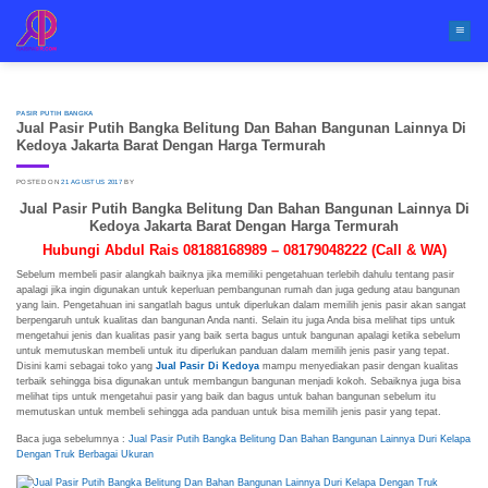
Skip
to
content
PASIR PUTIH BANGKA
Jual Pasir Putih Bangka Belitung Dan Bahan Bangunan Lainnya Di
Kedoya Jakarta Barat Dengan Harga Termurah
POSTED ON
21 AGUSTUS 2017
BY
Jual Pasir Putih Bangka Belitung Dan Bahan Bangunan Lainnya Di
Kedoya Jakarta Barat Dengan Harga Termurah
Hubungi Abdul Rais 08188168989 – 08179048222 (Call & WA)
Sebelum membeli pasir alangkah baiknya jika memiliki pengetahuan terlebih dahulu tentang pasir
apalagi jika ingin digunakan untuk keperluan pembangunan rumah dan juga gedung atau bangunan
yang lain. Pengetahuan ini sangatlah bagus untuk diperlukan dalam memilih jenis pasir akan sangat
berpengaruh untuk kualitas dan bangunan Anda nanti. Selain itu juga Anda bisa melihat tips untuk
mengetahui jenis dan kualitas pasir yang baik serta bagus untuk bangunan apalagi ketika sebelum
untuk memutuskan membeli untuk itu diperlukan panduan dalam memilih jenis pasir yang tepat.
Disini kami sebagai toko yang
Jual Pasir Di Kedoya
mampu menyediakan pasir dengan kualitas
terbaik sehingga bisa digunakan untuk membangun bangunan menjadi kokoh. Sebaiknya juga bisa
melihat tips untuk mengetahui pasir yang baik dan bagus untuk bahan bangunan sebelum itu
memutuskan untuk membeli sehingga ada panduan untuk bisa memilih jenis pasir yang tepat.
Baca juga sebelumnya :
Jual Pasir Putih Bangka Belitung Dan Bahan Bangunan Lainnya Duri Kelapa
Dengan Truk Berbagai Ukuran