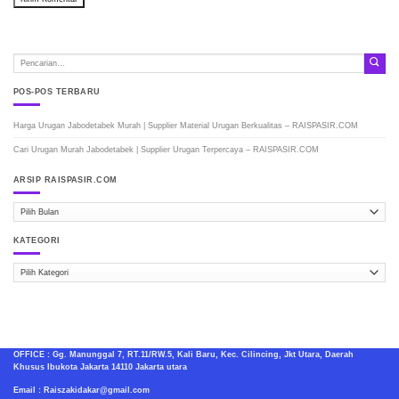
POS-POS TERBARU
Harga Urugan Jabodetabek Murah | Supplier Material Urugan Berkualitas – RAISPASIR.COM
Cari Urugan Murah Jabodetabek | Supplier Urugan Terpercaya – RAISPASIR.COM
ARSIP RAISPASIR.COM
ARSIP
RAISPASIR.COM
KATEGORI
Kategori
OFFICE : Gg. Manunggal 7, RT.11/RW.5, Kali Baru, Kec. Cilincing, Jkt Utara, Daerah
Khusus Ibukota Jakarta 14110 Jakarta utara
Email : Raiszakidakar@gmail.com