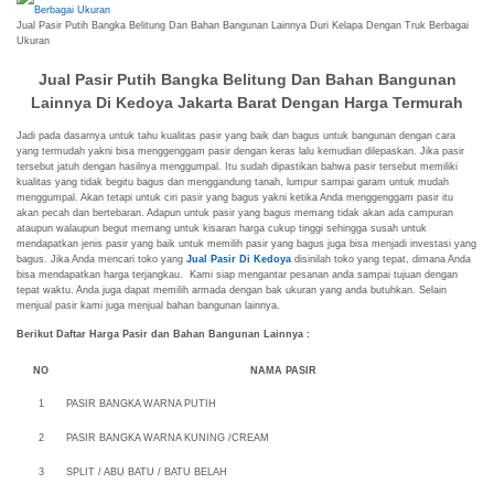
Jual Pasir Putih Bangka Belitung Dan Bahan Bangunan Lainnya Duri Kelapa Dengan Truk Berbagai
Ukuran
Jual Pasir Putih Bangka Belitung Dan Bahan Bangunan
Lainnya Di Kedoya Jakarta Barat Dengan Harga Termurah
Jadi pada dasarnya untuk tahu kualitas pasir yang baik dan bagus untuk bangunan dengan cara
yang termudah yakni bisa menggenggam pasir dengan keras lalu kemudian dilepaskan. Jika pasir
tersebut jatuh dengan hasilnya menggumpal. Itu sudah dipastikan bahwa pasir tersebut memiliki
kualitas yang tidak begitu bagus dan menggandung tanah, lumpur sampai garam untuk mudah
menggumpal. Akan tetapi untuk ciri pasir yang bagus yakni ketika Anda menggenggam pasir itu
akan pecah dan bertebaran. Adapun untuk pasir yang bagus memang tidak akan ada campuran
ataupun walaupun begut memang untuk kisaran harga cukup tinggi sehingga susah untuk
mendapatkan jenis pasir yang baik untuk memilih pasir yang bagus juga bisa menjadi investasi yang
bagus. Jika Anda mencari toko yang
Jual Pasir Di Kedoya
disinilah toko yang tepat, dimana Anda
bisa mendapatkan harga terjangkau. Kami siap mengantar pesanan anda sampai tujuan dengan
tepat waktu. Anda juga dapat memilih armada dengan bak ukuran yang anda butuhkan. Selain
menjual pasir kami juga menjual bahan bangunan lainnya.
Berikut Daftar Harga Pasir dan Bahan Bangunan Lainnya :
NO
NAMA PASIR
1
PASIR BANGKA WARNA PUTIH
2
PASIR BANGKA WARNA KUNING /CREAM
3
SPLIT / ABU BATU / BATU BELAH