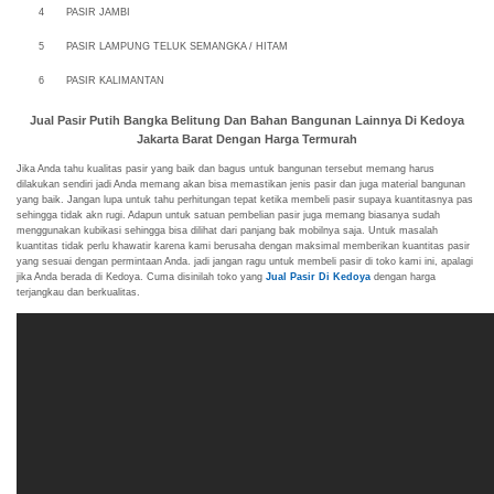
4
PASIR JAMBI
5
PASIR LAMPUNG TELUK SEMANGKA / HITAM
6
PASIR KALIMANTAN
Jual Pasir Putih Bangka Belitung Dan Bahan Bangunan Lainnya Di Kedoya
Jakarta Barat Dengan Harga Termurah
Jika Anda tahu kualitas pasir yang baik dan bagus untuk bangunan tersebut memang harus
dilakukan sendiri jadi Anda memang akan bisa memastikan jenis pasir dan juga material bangunan
yang baik. Jangan lupa untuk tahu perhitungan tepat ketika membeli pasir supaya kuantitasnya pas
sehingga tidak akn rugi. Adapun untuk satuan pembelian pasir juga memang biasanya sudah
menggunakan kubikasi sehingga bisa dilihat dari panjang bak mobilnya saja. Untuk masalah
kuantitas tidak perlu khawatir karena kami berusaha dengan maksimal memberikan kuantitas pasir
yang sesuai dengan permintaan Anda. jadi jangan ragu untuk membeli pasir di toko kami ini, apalagi
jika Anda berada di Kedoya. Cuma disinilah toko yang
Jual Pasir Di Kedoya
dengan harga
terjangkau dan berkualitas.