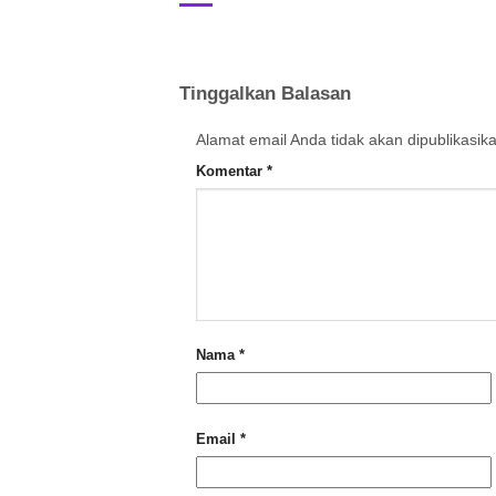
Tinggalkan Balasan
Alamat email Anda tidak akan dipublikasik
Komentar
*
Nama
*
Email
*