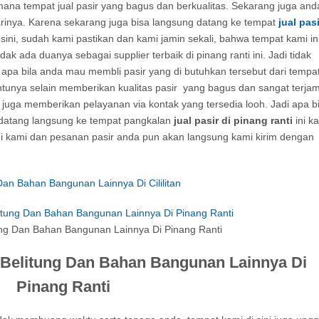
ana tempat jual pasir yang bagus dan berkualitas. Sekarang juga and
inya. Karena sekarang juga bisa langsung datang ke tempat
jual pasi
i sini, sudah kami pastikan dan kami jamin sekali, bahwa tempat kami in
k ada duanya sebagai supplier terbaik di pinang ranti ini. Jadi tidak
apa bila anda mau membli pasir yang di butuhkan tersebut dari tempa
tentunya selain memberikan kualitas pasir yang bagus dan sangat terja
 juga memberikan pelayanan via kontak yang tersedia looh. Jadi apa bi
datang langsung ke tempat pangkalan
jual pasir di pinang ranti
ini k
gi kami dan pesanan pasir anda pun akan langsung kami kirim dengan
 Dan Bahan Bangunan Lainnya Di Cililitan
tung Dan Bahan Bangunan Lainnya Di Pinang Ranti
a Belitung Dan Bahan Bangunan Lainnya Di
Pinang Ranti