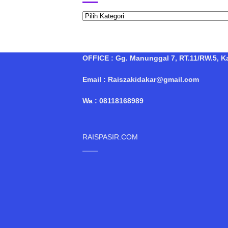
Kategori
OFFICE : Gg. Manunggal 7, RT.11/RW.5, Kal
Email : Raiszakidakar@gmail.com
Wa : 08118168989
RAISPASIR.COM