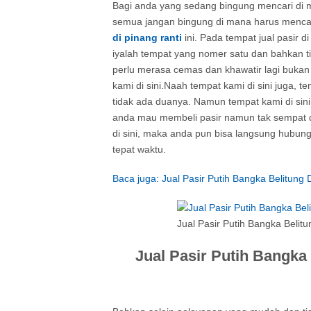
Bagi anda yang sedang bingung mencari di m
semua jangan bingung di mana harus mencar
di pinang ranti
ini. Pada tempat jual pasir d
iyalah tempat yang nomer satu dan bahkan tida
perlu merasa cemas dan khawatir lagi bukan 
kami di sini.Naah tempat kami di sini juga, 
tidak ada duanya. Namun tempat kami di sini
anda mau membeli pasir namun tak sempat 
di sini, maka anda pun bisa langsung hubun
tepat waktu.
Baca juga: Jual Pasir Putih Bangka Belitung
Jual Pasir Putih Bangka Beli
Jual Pasir Putih Bangk