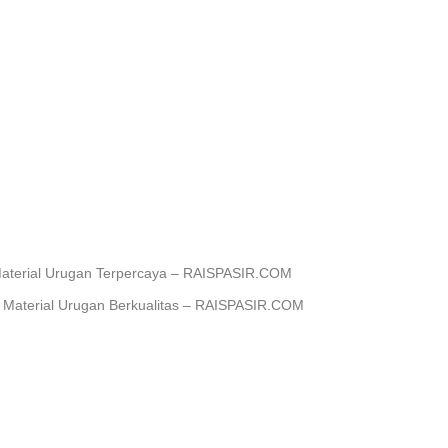
Material Urugan Terpercaya – RAISPASIR.COM
 Material Urugan Berkualitas – RAISPASIR.COM