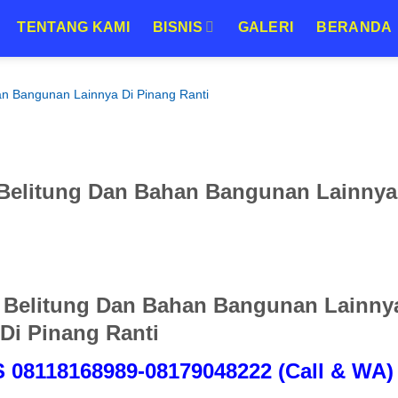
TENTANG KAMI
BISNIS
GALERI
BERANDA
 Belitung Dan Bahan Bangunan Lainnya
a Belitung Dan Bahan Bangunan Lainny
Di Pinang Ranti
08118168989-08179048222 (Call & WA)