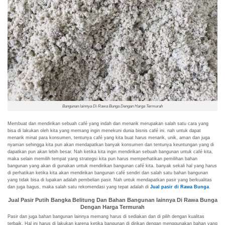
Bangunan lainnya Di Rawa Bunga Dengan Harga Termurah
Membuat dan mendirikan sebuah café yang indah dan menarik merupakan salah satu cara yang
bisa di lakukan oleh kita yang memang ingin menekuni dunia bisnis café ini. nah untuk dapat
menarik minat para konsumen, tentunya café yang kita buat harus menarik, unik, aman dan juga
nyaman sehingga kita pun akan mendapatkan banyak konsumen dan tentunya keuntungan yang di
dapatkan pun akan lebih besar. Nah ketika kita ingin mendirikan sebuah bangunan untuk café kita,
maka selain memilih tempat yang strategsi kita pun harus memperhatikan pemilihan bahan
bangunan yang akan di gunakan untuk mendirikan bangunan café kita. banyak sekali hal yang harus
di perhatikan ketika kita akan mendirikan bangunan café sendiri dan salah satu bahan bangunan
yang tidak bisa di lupakan adalah pembelian pasir. Nah untuk mendapatkan pasir yang berkualitas
dan juga bagus, maka salah satu rekomendasi yang tepat adalah di
Jual pasir di Rawa Bunga
.
Jual Pasir Putih Bangka Belitung Dan Bahan Bangunan lainnya Di Rawa Bunga
Dengan Harga Termurah
Pasir dan juga bahan bangunan lainnya memang harus di sediakan dan di pilih dengan kualitas
terbaik. Hal ini harus di lakukan karena ketika bangunan di dirikan dengan menggunakan bahan yang