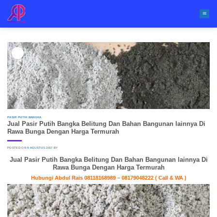
Skip
to
content
09
Agu
PASIR PUTIH BANGKA
Jual Pasir Putih Bangka Belitung Dan Bahan Bangunan lainnya Di
Rawa Bunga Dengan Harga Termurah
POSTED ON
9 AGUSTUS 2017
BY
Jual Pasir Putih Bangka Belitung Dan Bahan Bangunan lainnya Di
Rawa Bunga Dengan Harga Termurah
Hubungi Abdul Rais 08118168989 – 08179048222 ( Call & WA )