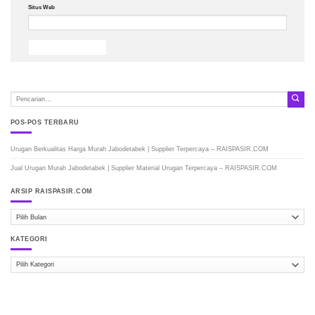
Situs Web
POS-POS TERBARU
Urugan Berkualitas Harga Murah Jabodetabek | Supplier Terpercaya – RAISPASIR.COM
Jual Urugan Murah Jabodetabek | Supplier Material Urugan Terpercaya – RAISPASIR.COM
ARSIP RAISPASIR.COM
ARSIP
RAISPASIR.COM
KATEGORI
Kategori