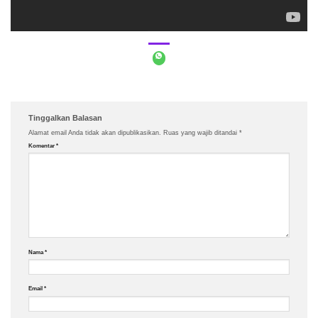
Tinggalkan Balasan
Alamat email Anda tidak akan dipublikasikan.
Ruas yang wajib ditandai
*
Komentar
*
Nama
*
Email
*