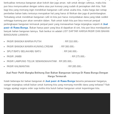
berkualitas tentunya bangunan akan kokoh dan juga aman. nah untuk design cafenya, maka kita
pun bisa menyesuaikan dengan selera atau pun konsep yang sudah di persiapkan oleh kita. Nah
bagi kita yang memang ingin mendirikan bangunan café untuk usaha kita, maka harga dari setiap
pembelian bahan baku tentunya merupakan hal yang harus di fikirkan dan juga di pertimbangkan.
Terkadang untuk mendirkan bangunan café ini kita pun harus menyediakan dana yang tidak sedikit
sehingga kantong pun akan semakin dalam. Nah untuk itulah kita pun bisa mencari penjual
perlengkapan bangunan termasuk penjual pasir yang menawarkan harga terjangkau seperti di
Jual
pasir di Rawa Bunga
. Bukan hanya pasir yang bisa di dapatkan di sini, kita pun bisa mendapatkan
banyak bahan bangunan lainnya. Nah berikut ini adalah LIST DAFTAR HARGA PASIR DAN BAHAN
BANGUNAN LAINNYA :
PASIR BANGKA WARNA PUTIH : RP.310.000,-
PASIR BANGKA WANRA KUNING,CREAM : RP.300.000,-
SPLIT/BATU BELAH/ABU BATU : RP.240.000,-
PASIR JAMBI : RP.275.000,-
PASIR LAMPUNG TELUK SEMANGKA/HITAM : RP.265.000,-
PASIR KALIMANTAN : RP.285.000,-
Jual Pasir Putih Bangka Belitung Dan Bahan Bangunan lainnya Di Rawa Bunga Dengan
Harga Termurah
Itulah beberapa list bahan bangunan di
Jual pasir di Rawa Bunga
beserta penawaran harganya,
sangat terjangkau sekali bukan untuk kantong kita yang memang memiliki dana yang terbatas? Nah
tunggu apalagi segera order saja keitka kita butuh bahan bangunan untuk kepentingan kita.