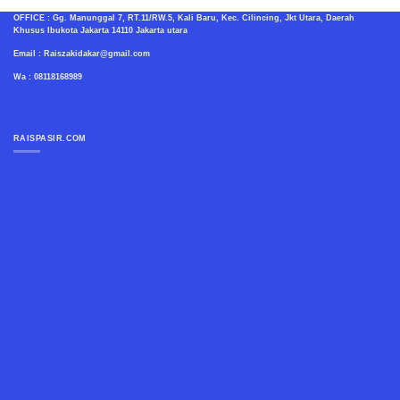
OFFICE : Gg. Manunggal 7, RT.11/RW.5, Kali Baru, Kec. Cilincing, Jkt Utara, Daerah
Khusus Ibukota Jakarta 14110 Jakarta utara
Email : Raiszakidakar@gmail.com
Wa : 08118168989
RAISPASIR.COM