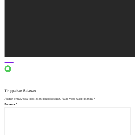
Tinggalkan Balasan
Alamat email Anda tidak akan dipublikasikan.
Ruas yang wajib ditandai
*
Komentar
*