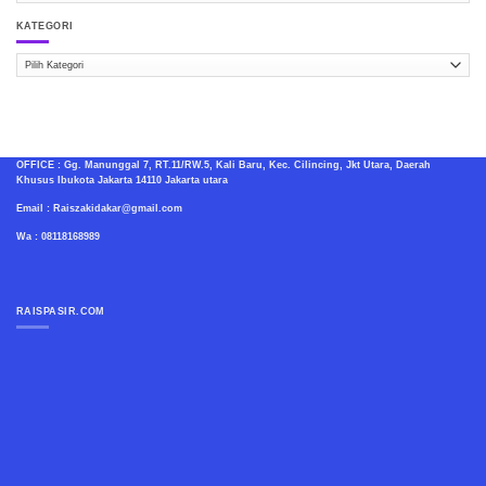
KATEGORI
Kategori
OFFICE : Gg. Manunggal 7, RT.11/RW.5, Kali Baru, Kec. Cilincing, Jkt Utara, Daerah
Khusus Ibukota Jakarta 14110 Jakarta utara
Email : Raiszakidakar@gmail.com
Wa : 08118168989
RAISPASIR.COM