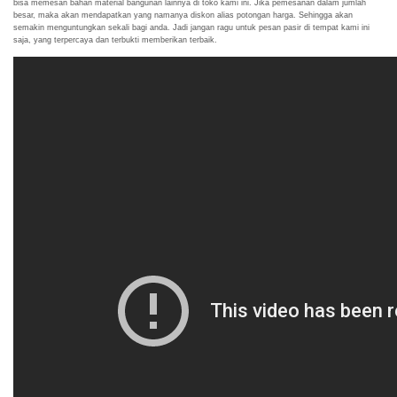
bisa memesan bahan material bangunan lainnya di toko kami ini. Jika pemesanan dalam jumlah
besar, maka akan mendapatkan yang namanya diskon alias potongan harga. Sehingga akan
semakin menguntungkan sekali bagi anda. Jadi jangan ragu untuk pesan pasir di tempat kami ini
saja, yang terpercaya dan terbukti memberikan terbaik.