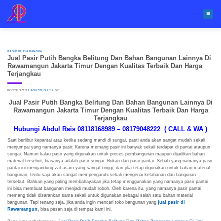
Skip
to
content
PASIR PUTIH BANGKA
Jual Pasir Putih Bangka Belitung Dan Bahan Bangunan Lainnya Di
Rawamangun Jakarta Timur Dengan Kualitas Terbaik Dan Harga
Terjangkau
POSTED ON
1 AGUSTUS 2017
BY
Jual Pasir Putih Bangka Belitung Dan Bahan Bangunan Lainnya Di
Rawamangun Jakarta Timur Dengan Kualitas Terbaik Dan Harga
Terjangkau
Hubungi Abdul Rais 08118168989 – 08179048222 ( CALL & WA )
Saat berlibur kepantai atau ketika sedang mandi di sungai, pasti anda akan sangat mudah sekali
menjumpai yang namanya pasir. Karena memang pasir ini banyak sekali terdapat di pantai ataupun
sungai. Namun kalau pasir yang digunakan untuk proses pembangunan maupun dijadikan bahan
material tersebut, biasanya adalah pasir sungai. Bukan dari pasir pantai. Sebab yang namanya pasir
pantai ini mengandung zat asam yang sangat tinggi, dan jika tetap digunakan untuk bahan material
bangunan, tentu saja akan sangat mempengaruhi sekali mengenai ketahanan dari bangunan
tersebut. Bahkan yang paling membahayakan jika tetap menggunakan yang namanya pasir pantai
ini bisa membuat bangunan menjadi mudah roboh. Oleh karena itu, yang namanya pasir pantai
memang tidak disarankan sama sekali untuk digunakan sebagai salah satu bahan material
bangunan. Tapi tenang saja, jika anda ingin mencari toko bangunan yang
jual pasir di
Rawamangun
,
bisa pesan saja di tempat kami ini.