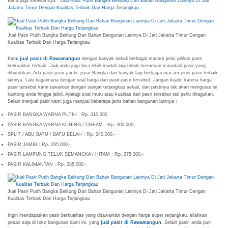
Baca juga sebelumnya :
Jual Pasir Putih Bangka Belitung Dan Bahan Bangunan Lainnya Di Jati
Jakarta Timur Dengan Kualitas Terbaik Dan Harga Terjangkau
Jual Pasir Putih Bangka Belitung Dan Bahan Bangunan Lainnya Di Jati Jakarta Timur Dengan
Kualitas Terbaik Dan Harga Terjangkau
Kami
jual pasir di Rawamangun
dengan banyak sekali berbagai macam jenis pilihan pasir
berkualitas terbaik. Jadi anda juga bisa lebih mudah lagi untuk memesan manakah pasir yang
dibutuhkan. Ada pasir pasir jambi, pasir Bangka dan banyak lagi berbagai macam jenis pasir terbaik
lainnya. Lalu bagaimana dengan soal harga dari pasir-pasir tersebut. Jangan kuatir, karena harga
pasir tersebut kami tawarkan dengan sangat terjangkau sekali, dan pastinya tak akan menguras isi
kantong anda hingga jebol. Apalagi soal mutu atau kualitas dari pasir tersebut tak perlu diragukan.
Selain menjual pasir kami juga menjual beberapa jenis bahan bangunan lainnya :
PASIR BANGKA WARNA PUTIH : Rp. 310.000
PASIR BANGKA WARNA KUNING / CREAM : Rp. 300.000,-
SPLIT / ABU BATU / BATU BELAH : Rp. 240.000,-
PASIR JAMBI : Rp. 265.000,-
PASIR LAMPUNG TELUK SEMANGKA / HITAM : Rp. 275.000,-
PASIR KALIMANTAN : Rp. 285.000,-
Jual Pasir Putih Bangka Belitung Dan Bahan Bangunan Lainnya Di Jati Jakarta Timur Dengan
Kualitas Terbaik Dan Harga Terjangkau
Ingin mendapatkan pasir berkualitas yang ditawarkan dengan harga super terjangkau, silahkan
pesan saja di toko bangunan kami ini, yang
jual pasir di Rawamangun
.
Selain pasir, anda pun