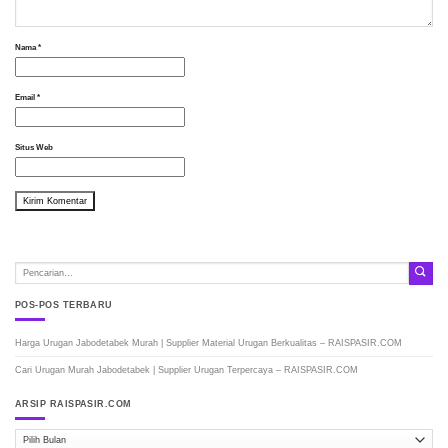
Nama
*
Email
*
Situs Web
POS-POS TERBARU
Harga Urugan Jabodetabek Murah | Supplier Material Urugan Berkualitas – RAISPASIR.COM
Cari Urugan Murah Jabodetabek | Supplier Urugan Terpercaya – RAISPASIR.COM
ARSIP RAISPASIR.COM
ARSIP
RAISPASIR.COM