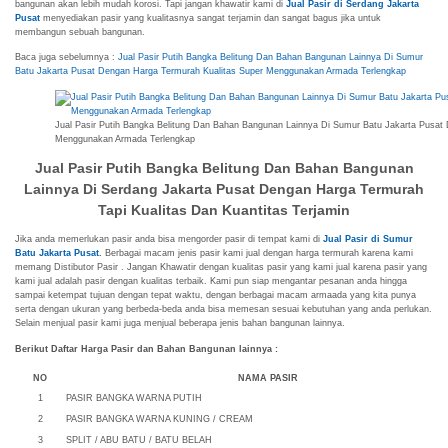
bangunan akan lebih mudah korosi. Tapi jangan khawatir kami di
Jual Pasir di Serdang Jakarta
Pusat
menyediakan pasir yang kualitasnya sangat terjamin dan sangat bagus jika untuk
membangun sebuah bangunan.
Baca juga sebelumnya :
Jual Pasir Putih Bangka Belitung Dan Bahan Bangunan Lainnya Di Sumur
Batu Jakarta Pusat Dengan Harga Termurah Kualitas Super Menggunakan Armada Terlengkap
Jual Pasir Putih Bangka Belitung Dan Bahan Bangunan Lainnya Di Sumur Batu Jakarta Pusat
Menggunakan Armada Terlengkap
Jual Pasir Putih Bangka Belitung Dan Bahan Bangunan
Lainnya Di Serdang Jakarta Pusat Dengan Harga Termurah
Tapi Kualitas Dan Kuantitas Terjamin
Jika anda memerlukan pasir anda bisa mengorder pasir di tempat kami di
Jual Pasir di Sumur
Batu Jakarta Pusat
.
Berbagai macam jenis pasir kami jual dengan harga termurah karena kami
memang Distibutor Pasir . Jangan Khawatir dengan kualitas pasir yang kami jual karena pasir yang
kami jual adalah pasir dengan kualitas terbaik. Kami pun siap mengantar pesanan anda hingga
sampai ketempat tujuan dengan tepat waktu, dengan berbagai macam armaada yang kita punya
serta dengan ukuran yang berbeda-beda anda bisa memesan sesuai kebutuhan yang anda perlukan.
Selain menjual pasir kami juga menjual beberapa jenis bahan bangunan lainnya.
Berikut Daftar Harga Pasir dan Bahan Bangunan lainnya :
NO
NAMA PASIR
1
PASIR BANGKA WARNA PUTIH
2
PASIR BANGKA WARNA KUNING / CREAM
3
SPLIT / ABU BATU / BATU BELAH