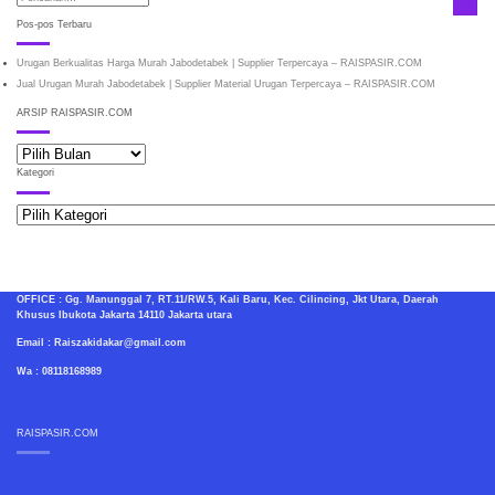
Pos-pos Terbaru
Urugan Berkualitas Harga Murah Jabodetabek | Supplier Terpercaya – RAISPASIR.COM
Jual Urugan Murah Jabodetabek | Supplier Material Urugan Terpercaya – RAISPASIR.COM
ARSIP RAISPASIR.COM
ARSIP
RAISPASIR.COM
Kategori
Kategori
OFFICE : Gg. Manunggal 7, RT.11/RW.5, Kali Baru, Kec. Cilincing, Jkt Utara, Daerah
Khusus Ibukota Jakarta 14110 Jakarta utara
Email : Raiszakidakar@gmail.com
Wa : 08118168989
RAISPASIR.COM