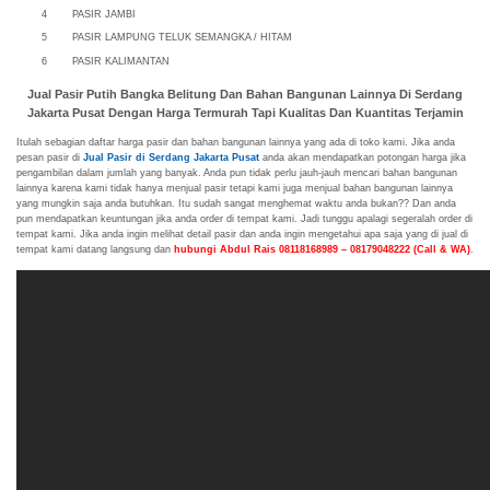
4
PASIR JAMBI
5
PASIR LAMPUNG TELUK SEMANGKA / HITAM
6
PASIR KALIMANTAN
Jual Pasir Putih Bangka Belitung Dan Bahan Bangunan Lainnya Di Serdang
Jakarta Pusat Dengan Harga Termurah Tapi Kualitas Dan Kuantitas Terjamin
Itulah sebagian daftar harga pasir dan bahan bangunan lainnya yang ada di toko kami. Jika anda
pesan pasir di
Jual Pasir di Serdang Jakarta Pusat
anda akan mendapatkan potongan harga jika
pengambilan dalam jumlah yang banyak. Anda pun tidak perlu jauh-jauh mencari bahan bangunan
lainnya karena kami tidak hanya menjual pasir tetapi kami juga menjual bahan bangunan lainnya
yang mungkin saja anda butuhkan. Itu sudah sangat menghemat waktu anda bukan?? Dan anda
pun mendapatkan keuntungan jika anda order di tempat kami. Jadi tunggu apalagi segeralah order di
tempat kami. Jika anda ingin melihat detail pasir dan anda ingin mengetahui apa saja yang di jual di
tempat kami datang langsung dan
hubungi Abdul Rais 08118168989 – 08179048222 (Call & WA)
.