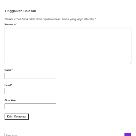
Tinggalkan Balasan
Alamat email Anda tidak akan dipublikasikan.
Ruas yang wajib ditandai
*
Komentar
*
Nama
*
Email
*
Situs Web