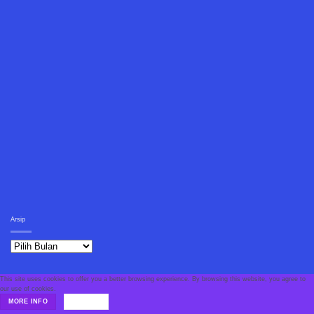
Arsip
Arsip
This site uses cookies to offer you a better browsing experience. By browsing this website, you agree to
our use of cookies.
MORE INFO
ACCEPT