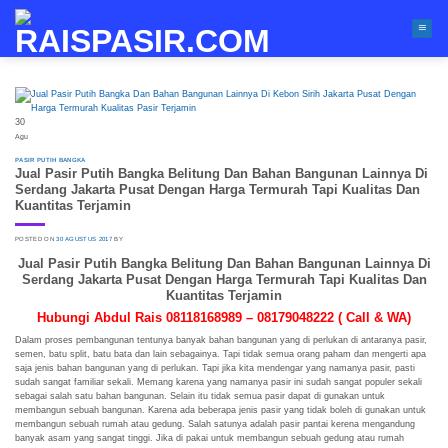
Skip
to
content
30
Agu
PASIR PUTIH BANGKA
Jual Pasir Putih Bangka Belitung Dan Bahan Bangunan Lainnya Di
Serdang Jakarta Pusat Dengan Harga Termurah Tapi Kualitas Dan
Kuantitas Terjamin
POSTED ON
30 AGUSTUS 2017
BY
Jual Pasir Putih Bangka Belitung Dan Bahan Bangunan Lainnya Di
Serdang Jakarta Pusat Dengan Harga Termurah Tapi Kualitas Dan
Kuantitas Terjamin
Hubungi Abdul Rais 08118168989 – 08179048222 ( Call & WA)
Dalam proses pembangunan tentunya banyak bahan bangunan yang di perlukan di antaranya pasir,
semen, batu split, batu bata dan lain sebagainya. Tapi tidak semua orang paham dan mengerti apa
saja jenis bahan bangunan yang di perlukan. Tapi jika kita mendengar yang namanya pasir, pasti
sudah sangat familiar sekali. Memang karena yang namanya pasir ini sudah sangat populer sekali
sebagai salah satu bahan bangunan. Selain itu tidak semua pasir dapat di gunakan untuk
membangun sebuah bangunan. Karena ada beberapa jenis pasir yang tidak boleh di gunakan untuk
membangun sebuah rumah atau gedung. Salah satunya adalah pasir pantai kerena mengandung
banyak asam yang sangat tinggi. Jika di pakai untuk membangun sebuah gedung atau rumah