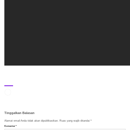
Tinggalkan Balasan
Alamat email Anda tidak akan dipublikasikan.
Ruas yang wajib ditandai
*
Komentar
*