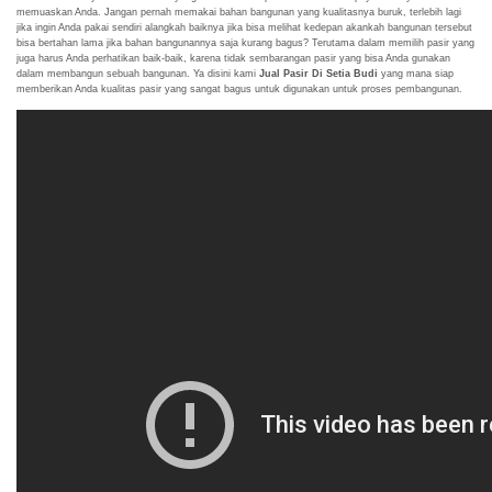
memuaskan Anda. Jangan pernah memakai bahan bangunan yang kualitasnya buruk, terlebih lagi
jika ingin Anda pakai sendiri alangkah baiknya jika bisa melihat kedepan akankah bangunan tersebut
bisa bertahan lama jika bahan bangunannya saja kurang bagus? Terutama dalam memilih pasir yang
juga harus Anda perhatikan baik-baik, karena tidak sembarangan pasir yang bisa Anda gunakan
dalam membangun sebuah bangunan. Ya disini kami
Jual Pasir Di Setia Budi
yang mana siap
memberikan Anda kualitas pasir yang sangat bagus untuk digunakan untuk proses pembangunan.