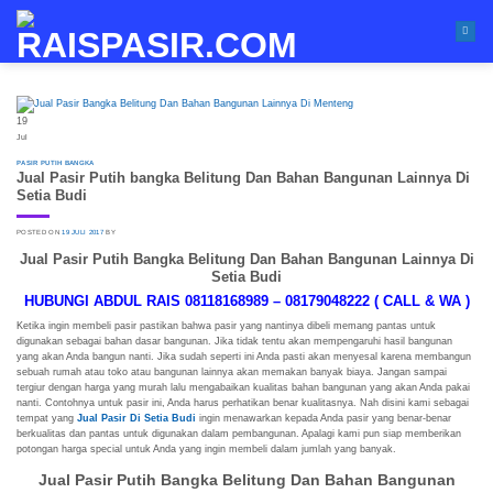
Skip
to
content
19
Jul
PASIR PUTIH BANGKA
Jual Pasir Putih bangka Belitung Dan Bahan Bangunan Lainnya Di
Setia Budi
POSTED ON
19 JULI 2017
BY
Jual Pasir Putih Bangka Belitung Dan Bahan Bangunan Lainnya Di
Setia Budi
HUBUNGI ABDUL RAIS 08118168989 – 08179048222 ( CALL & WA )
Ketika ingin membeli pasir pastikan bahwa pasir yang nantinya dibeli memang pantas untuk
digunakan sebagai bahan dasar bangunan. Jika tidak tentu akan mempengaruhi hasil bangunan
yang akan Anda bangun nanti. Jika sudah seperti ini Anda pasti akan menyesal karena membangun
sebuah rumah atau toko atau bangunan lainnya akan memakan banyak biaya. Jangan sampai
tergiur dengan harga yang murah lalu mengabaikan kualitas bahan bangunan yang akan Anda pakai
nanti. Contohnya untuk pasir ini, Anda harus perhatikan benar kualitasnya. Nah disini kami sebagai
tempat yang
Jual Pasir Di Setia Budi
ingin menawarkan kepada Anda pasir yang benar-benar
berkualitas dan pantas untuk digunakan dalam pembangunan. Apalagi kami pun siap memberikan
potongan harga special untuk Anda yang ingin membeli dalam jumlah yang banyak.
Jual Pasir Putih Bangka Belitung Dan Bahan Bangunan