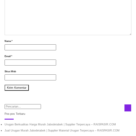
Nama
*
Email
*
Situs Web
Pos-pos Terbaru
Urugan Berkualitas Harga Murah Jabodetabek | Supplier Terpercaya – RAISPASIR.COM
Jual Urugan Murah Jabodetabek | Supplier Material Urugan Terpercaya – RAISPASIR.COM