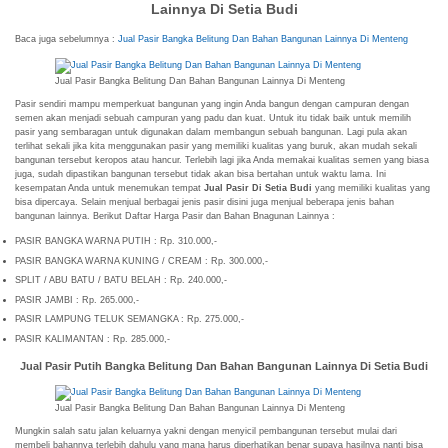
Lainnya Di Setia Budi
Baca juga sebelumnya :
Jual Pasir Bangka Belitung Dan Bahan Bangunan Lainnya Di Menteng
Jual Pasir Bangka Belitung Dan Bahan Bangunan Lainnya Di Menteng
Pasir sendiri mampu memperkuat bangunan yang ingin Anda bangun dengan campuran dengan
semen akan menjadi sebuah campuran yang padu dan kuat. Untuk itu tidak baik untuk memilih
pasir yang sembaragan untuk digunakan dalam membangun sebuah bangunan. Lagi pula akan
terlihat sekali jika kita menggunakan pasir yang memiliki kualitas yang buruk, akan mudah sekali
bangunan tersebut keropos atau hancur. Terlebih lagi jika Anda memakai kualitas semen yang biasa
juga, sudah dipastikan bangunan tersebut tidak akan bisa bertahan untuk waktu lama. Ini
kesempatan Anda untuk menemukan tempat
Jual Pasir Di Setia Budi
yang memiliki kualitas yang
bisa dipercaya. Selain menjual berbagai jenis pasir disini juga menjual beberapa jenis bahan
bangunan lainnya. Berikut Daftar Harga Pasir dan Bahan Bnagunan Lainnya :
PASIR BANGKA WARNA PUTIH : Rp. 310.000,-
PASIR BANGKA WARNA KUNING / CREAM : Rp. 300.000,-
SPLIT / ABU BATU / BATU BELAH : Rp. 240.000,-
PASIR JAMBI : Rp. 265.000,-
PASIR LAMPUNG TELUK SEMANGKA : Rp. 275.000,-
PASIR KALIMANTAN : Rp. 285.000,-
Jual Pasir Putih Bangka Belitung Dan Bahan Bangunan Lainnya Di Setia Budi
Jual Pasir Bangka Belitung Dan Bahan Bangunan Lainnya Di Menteng
Mungkin salah satu jalan keluarnya yakni dengan menyicil pembangunan tersebut mulai dari
membeli bahannya terlebih dahulu yang mana harus diperhatikan benar supaya hasilnya nanti bisa