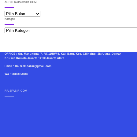
ARSIP RAISPASIR.COM
ARSIP
RAISPASIR.COM
Kategori
Kategori
OFFICE : Gg. Manunggal 7, RT.11/RW.5, Kali Baru, Kec. Cilincing, Jkt Utara, Daerah
Khusus Ibukota Jakarta 14110 Jakarta utara
Email : Raiszakidakar@gmail.com
Wa : 08118168989
RAISPASIR.COM