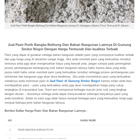
Jual Pasir Putih Bangka Belitung Dan Bahan Bangunan Lainnya Di Jatinegara Jakarta Timur Termurah Di Jakarta
Jual Pasir Putih Bangka Belitung Dan Bahan Bangunan Lainnya Di Gunung
Sindur Bogor Dengan Harga Termurah Dan kualitas Terbaik
Pasir yang dapat di gunakan sebagai bahan bangunan adalah pasir yang mempunyai kualitas terbaik
dan juga harga yang di tawarkan sangat tinggi. Jika anda membeli pasir yang berkualitas tersebut
tentunya anda juga akan mengeluarkan biaya yang banyak pula. jangan sampai pada pertengahan
proses pembangunan berlangsung stok bahan bangunan lainnya habis karena dana yang anda
punya telah habis untuk membeli pasir yang berkualitas tersebut sehingga proses pembangunan pun
terhambat dan bangunan juga akan lama berdirinya. Jika anda memerlukan pasir yang berkualitas
sebaiknya anda memesan pasir di
Jual Pasir di Gunung Sindur Bogor
karena selain anda bisa
mendapatkan pasir – pasir yang berkualitas anda juga akan mendapatkan harga yang cukup
terjangkau di masyarakat luas. Kami pun mempunyai berbagai macam jenis truk yang lengkap
dengan ukuran – ukurannya sehinga anda dapat menyesuaikan seberapa banyaknya pasir yang
anda butuhkan. Selain itu kami juga tidak hanya menjual berbagai pasir yang berkualitas tetapi juga
menjual bebrapa jenis bahan bangunan lainnya.
Berikut Daftar Harga Pasir Dan Bahan Bangunan Lainnya :
NO
NAMA PASIR
1
PASIR BANGKA WARNA PUTIH