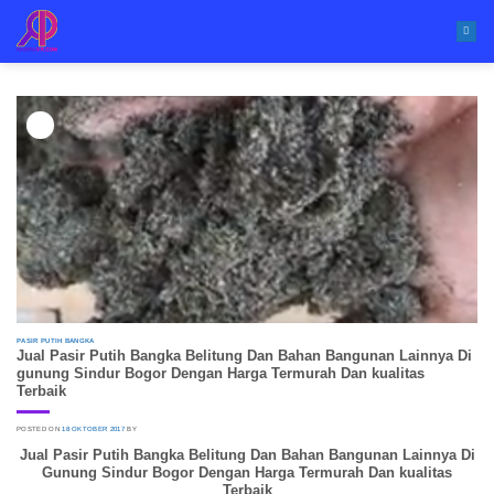
Skip
to
content
18
Okt
PASIR PUTIH BANGKA
Jual Pasir Putih Bangka Belitung Dan Bahan Bangunan Lainnya Di
gunung Sindur Bogor Dengan Harga Termurah Dan kualitas
Terbaik
POSTED ON
18 OKTOBER 2017
BY
Jual Pasir Putih Bangka Belitung Dan Bahan Bangunan Lainnya Di
Gunung Sindur Bogor Dengan Harga Termurah Dan kualitas
Terbaik