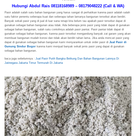
Hubungi Abdul Rais 08118168989 – 08179048222 (Call & WA)
Pasir adalah salah satu bahan bangunan yang harus sangat di perhatikan karena pasir adalah salah
satu faktor penentu seberapa kuat dan seberapa tahan lamanya bangunan tersebut akan berdiri.
Banyak sekali pasir yang di jual di luar sana tetapi kita belum tau apakah pasir tersebut dapat di
gunakan sebagai bahan bangunan atau tidak. Ada beberapa jenis pasir yang tidak dapat di gunakan
sebagai bahan bangunan, salah satu contohnya adalah pasir pantai. Pasir pantai tidak dapat di
gunakan sebagai bahan bangunan, karena pasir tersebut mengandung banyak zat garam yang akan
membuat bangunan mudah korosi dan tidak akan berdiri tahan lama. Jika anda mencari pasir yang
dapat di gunakan sebagai bahan bangunan kami menyarankan untuk order pasir di
Jual Pasir di
Gunung Sindur Bogor
karena kami menjual banyak sekali jenis pasir yang dapat di gunakan
sebagai bahan bangunan.
baca juga sebelumnya :
Jual Pasir Putih Bangka Belitung Dan Bahan Bangunan Lainnya Di
Jatinegara Jakarta Timur Termurah Di Jakarta