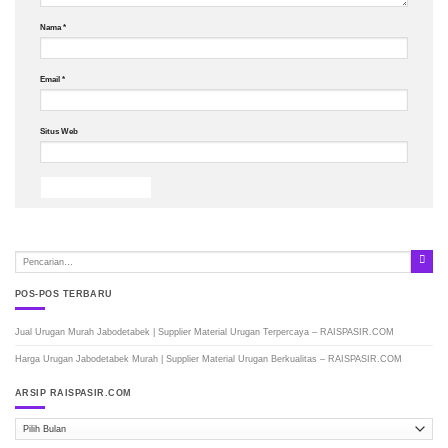
Nama
*
Email
*
Situs Web
POS-POS TERBARU
Jual Urugan Murah Jabodetabek | Supplier Material Urugan Terpercaya – RAISPASIR.COM
Harga Urugan Jabodetabek Murah | Supplier Material Urugan Berkualitas – RAISPASIR.COM
ARSIP RAISPASIR.COM
ARSIP
RAISPASIR.COM