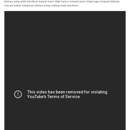
lainnya yang anda butuhkan karena kami tidak hanya menjual pasir tetapi juga menjual beberpa
macam bahan bangunan lainnya yang sedang anda butuhkan.