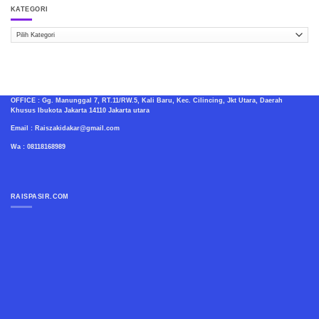
KATEGORI
Kategori
OFFICE : Gg. Manunggal 7, RT.11/RW.5, Kali Baru, Kec. Cilincing, Jkt Utara, Daerah
Khusus Ibukota Jakarta 14110 Jakarta utara
Email : Raiszakidakar@gmail.com
Wa : 08118168989
RAISPASIR.COM