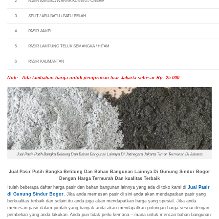
2
PASIR BANGKA WARNA KUNING / CREAM
3
SPLIT / ABU BATU / BATU BELAH
4
PASIR JAMBI
5
PASIR LAMPUNG TELUK SEMANGKA / HITAM
6
PASIR KALIMANTAN
Note : Ada tambahan harga untuk pengiriman luar Jakarta sebesar Rp. 25.000
Jual Pasir Putih Bangka Belitung Dan Bahan Bangunan Lainnya Di Jatinegara Jakarta Timur Termurah Di Jakarta
Jual Pasir Putih Bangka Belitung Dan Bahan Bangunan Lainnya Di Gunung Sindur Bogor
Dengan Harga Termurah Dan kualitas Terbaik
Itulah beberapa daftar harga pasir dan bahan bangunan lainnya yang ada di toko kami di
Jual Pasir
di Gunung Sindur Bogor
. Jika anda memesan pasir di sini anda akan mendapatkan pasir yang
berkualitas terbaik dan selain itu anda juga akan mendapatkan harga yang spesial. Jika anda
memesan pasir dalam jumlah yang banyak anda akan mendapatkan potongan harga sesuai dengan
pembelian yang anda lakukan. Anda pun tidak perlu kemana – mana untuk mencari bahan bangunan