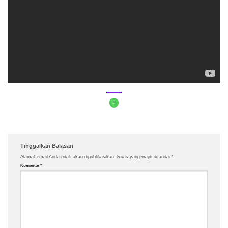
Tinggalkan Balasan
Alamat email Anda tidak akan dipublikasikan.
Ruas yang wajib ditandai
*
Komentar
*