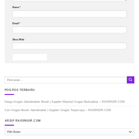
Nama
*
Email
*
Situs Web
POS-POS TERBARU
Harga Urugan Jabodetabek Murah | Supplier Material Urugan Berkualitas – RAISPASIR.COM
Cari Urugan Murah Jabodetabek | Supplier Urugan Terpercaya – RAISPASIR.COM
ARSIP RAISPASIR.COM
ARSIP
RAISPASIR.COM