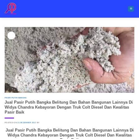
Skip
to
content
21
Des
PASIR PUTIH BANGKA
Jual Pasir Putih Bangka Belitung Dan Bahan Bangunan Lainnya Di
Widya Chandra Kebayoran Dengan Truk Colt Diesel Dan Kwalitas
Pasir Baik
POSTED ON
21 DESEMBER 2017
BY
Jual Pasir Putih Bangka Belitung Dan Bahan Bangunan Lainnya Di
Widya Chandra Kebayoran Dengan Truk Colt Diesel Dan Kwalitas