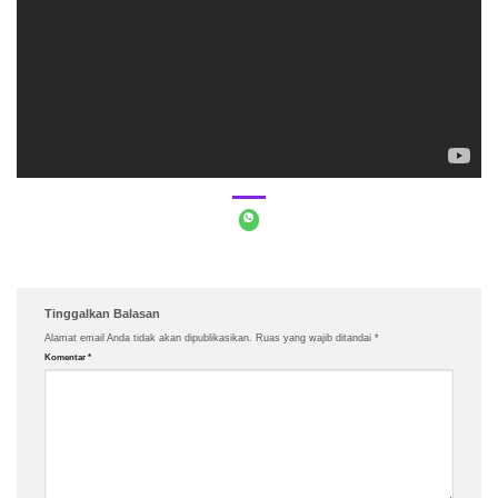
Tinggalkan Balasan
Alamat email Anda tidak akan dipublikasikan.
Ruas yang wajib ditandai
*
Komentar
*