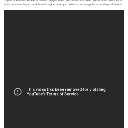
segera di kirimkan ke alamat tujuan. Jangan kuatir, jika pesan pasir dalam partai besar, maka anda
tidak perlu membayar untuk biaya bongkar muatnya , selain itu anda juga bisa membayar di tempat.