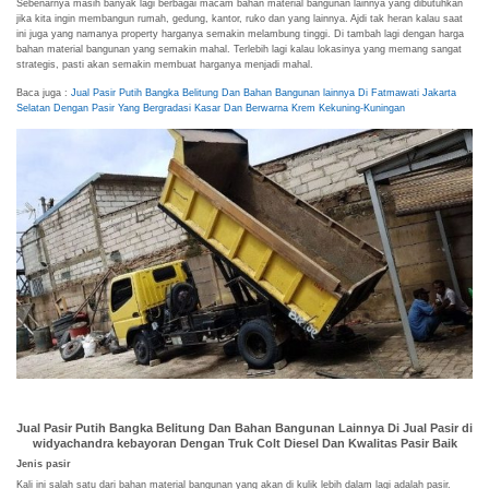
Sebenarnya masih banyak lagi berbagai macam bahan material bangunan lainnya yang dibutuhkan
jika kita ingin membangun rumah, gedung, kantor, ruko dan yang lainnya. Ajdi tak heran kalau saat
ini juga yang namanya property harganya semakin melambung tinggi. Di tambah lagi dengan harga
bahan material bangunan yang semakin mahal. Terlebih lagi kalau lokasinya yang memang sangat
strategis, pasti akan semakin membuat harganya menjadi mahal.
Baca juga :
Jual Pasir Putih Bangka Belitung Dan Bahan Bangunan lainnya Di Fatmawati Jakarta
Selatan Dengan Pasir Yang Bergradasi Kasar Dan Berwarna Krem Kekuning-Kuningan
Jual Pasir Putih Bangka Belitung Dan Bahan Bangunan Lainnya Di Jual Pasir di
widyachandra kebayoran Dengan Truk Colt Diesel Dan Kwalitas Pasir Baik
Jenis pasir
Kali ini salah satu dari bahan material bangunan yang akan di kulik lebih dalam lagi adalah pasir.