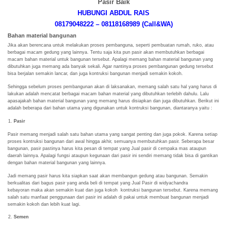
Pasir Baik
HUBUNGI ABDUL RAIS
08179048222 – 08118168989 (Call&WA)
Bahan material bangunan
Jika akan berencana untuk melakukan proses pembanguna, seperti pembuatan rumah, ruko, atau
berbagai macam gedung yang lainnya. Tentu saja kita pun pasir akan membutuhkan berbagai
macam bahan material untuk bangunan tersebut. Apalagi memang bahan material bangunan yang
dibutuhkan juga memang ada banyak sekali. Agar nantinya proses pembangunan gedung tersebut
bisa berjalan semakin lancar, dan juga kontruksi bangunan menjadi semakin kokoh.
Sehingga sebelum proses pembangunan akan di laksanakan, memang salah satu hal yang harus di
lakukan adalah mencatat berbagai macam bahan material yang dibutuhkan terlebih dahulu. Lalu
apasajakah bahan material bangunan yang memang harus disiapkan dan juga dibutuhkan. Berikut ini
adalah beberapa dari bahan utama yang digunakan untuk kontruksi bangunan, diantaranya yaitu :
Pasir
Pasir memang menjadi salah satu bahan utama yang sangat penting dan juga pokok. Karena setiap
proses kontruksi bangunan dari awal hingga akhir, semuanya membutuhkan pasir. Seberapa besar
bangunan, pasir pastinya harus kita pesan di tempat yang Jual pasir di cempaka mas ataupun
daerah lainnya. Apalagi fungsi ataupun kegunaan dari pasir ini sendiri memang tidak bisa di gantikan
dengan bahan material bangunan yang lainnya.
Jadi memang pasir harus kita siapkan saat akan membangun gedung atau bangunan. Semakin
berkualitas dari bagus pasir yang anda beli di tempat yang Jual Pasir di widyachandra
kebayoran maka akan semakin kuat dan juga kokoh kontruksi bangunan tersebut. Karena memang
salah satu manfaat penggunaan dari pasir ini adalah di pakai untuk membuat bangunan menjadi
semakin kokoh dan lebih kuat lagi.
Semen