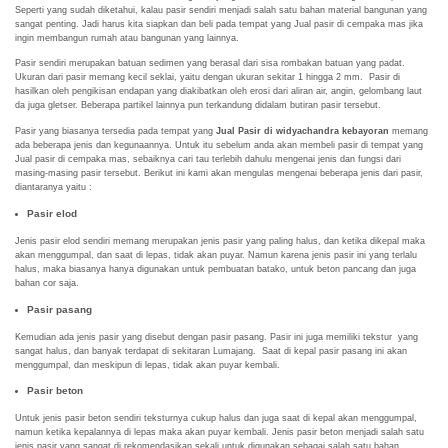
Seperti yang sudah diketahui, kalau pasir sendiri menjadi salah satu bahan material bangunan yang
sangat penting. Jadi harus kita siapkan dan beli pada tempat yang Jual pasir di cempaka mas jika
ingin membangun rumah atau bangunan yang lainnya.
Pasir sendiri merupakan batuan sedimen yang berasal dari sisa rombakan batuan yang padat.
Ukuran dari pasir memang kecil seklai, yaitu dengan ukuran sekitar 1 hingga 2 mm. Pasir di
hasilkan oleh pengikisan endapan yang diakibatkan oleh erosi dari aliran air, angin, gelombang laut
da juga gletser. Beberapa partikel lainnya pun terkandung didalam butiran pasir tersebut.
Pasir yang biasanya tersedia pada tempat yang
Jual Pasir di widyachandra kebayoran
memang
ada beberapa jenis dan kegunaannya. Untuk itu sebelum anda akan membeli pasir di tempat yang
Jual pasir di cempaka mas, sebaiknya cari tau terlebih dahulu mengenai jenis dan fungsi dari
masing-masing pasir tersebut. Berikut ini kami akan mengulas mengenai beberapa jenis dari pasir,
diantaranya yaitu :
Pasir elod
Jenis pasir elod sendiri memang merupakan jenis pasir yang paling halus, dan ketika dikepal maka
akan menggumpal, dan saat di lepas, tidak akan puyar. Namun karena jenis pasir ini yang terlalu
halus, maka biasanya hanya digunakan untuk pembuatan batako, untuk beton pancang dan juga
bahan cor saja.
Pasir pasang
Kemudian ada jenis pasir yang disebut dengan pasir pasang. Pasir ini juga memiliki tekstur yang
sangat halus, dan banyak terdapat di sekitaran Lumajang. Saat di kepal pasir pasang ini akan
menggumpal, dan meskipun di lepas, tidak akan puyar kembali.
Pasir beton
Untuk jenis pasir beton sendiri teksturnya cukup halus dan juga saat di kepal akan menggumpal,
namun ketika kepalannya di lepas maka akan puyar kembali. Jenis pasir beton menjadi salah satu
jenis pasir yang sangat di rekomendasikan sekali untuk digunakan sebagai salah satu bahan