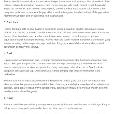
Semen sendiri biasanya akan di campurkan dengan bahan utama lainnya agar bisa digunakan. Salah
satunya adalah dicampurkan dengan semen. Selain itu juga, ada begitu banyak sekali fungsi dan
kegunaan semen ini. Sama halnya dengan pasir, semen pun biasanya akan di pakai untuk bahan
bangunan mulai dari proses awal hingga akhir kontruksi bangunan tersebut selesai. Sehingga selain
membutuhkan pasir, semen pun harus kita siapkan juga.
Batu bata
Fungsi dari batu bata sendiri biasanya di gunakan untuk melakukan pondasi dan juga membuat
tembok atau dinding. Nantinya batu bata tersebut akan disusun untuk membentuk tembok maupun
dinding. Agar batu bata bisa merekat satu dengan yang lainnya, pasir dan juga semen pun
digunakan sebagai bahan perekatknya. Karena memang bahan material bangunan satu dengan yang
lainnya ini saling berhubungan dan juga berakitan. Fungsinya akan lebih maksimal jika sudah di
gabungkan dengan yang lainnya.
Besi
Dalam proses pembangunan juga, terutama pembangunan gedung atau kontruksi bangunan yang
kokoh. Besi pun menjadi salah satu bahan material bangunan yang sangat dibutuhkan sekali.
Karena nantinya besi ini akan menjadi beton, tiang penyangga, atau akan di cor. Agar kontruksi
bangunan semakin kuat lagi. Oleh karena itu, sangat penting juga untuk memilih pasir yang
berkualitas.
Sebab kalau anda sembarangan dalam memilih pasir di tempat yang Jual pasir di cempaka mas
akan membuat bangunan menjadi mudah roboh. Contohnya adalah jika yang digunakan adalah pasir
dari laut, yang kadar keasamannya sangat tinggi, dan bisa membuat besi menjadi mudah berkarat,
dan bisa merobohkan bangunan.
Kayu
Bahan material bangunan lainnya yang memang menjadi bahan material utama adalah kayu. Banyak
sekali fungsi dan juga kegunaan dari kayu ini dalam proses pembangunan.