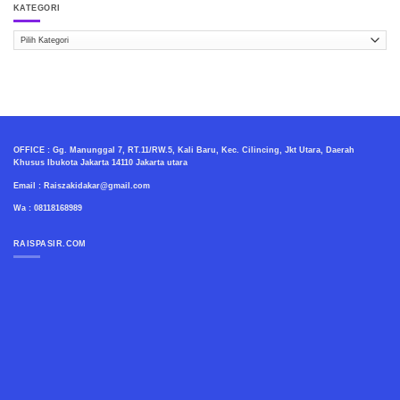
KATEGORI
Kategori
OFFICE : Gg. Manunggal 7, RT.11/RW.5, Kali Baru, Kec. Cilincing, Jkt Utara, Daerah
Khusus Ibukota Jakarta 14110 Jakarta utara
Email : Raiszakidakar@gmail.com
Wa : 08118168989
RAISPASIR.COM