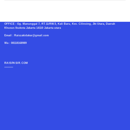
OFFICE : Gg. Manunggal 7, RT.11/RW.5, Kali Baru, Kec. Cilincing, Jkt Utara, Daerah
Khusus Ibukota Jakarta 14110 Jakarta utara
Email : Raiszakidakar@gmail.com
Wa : 08118168989
RAISPASIR.COM