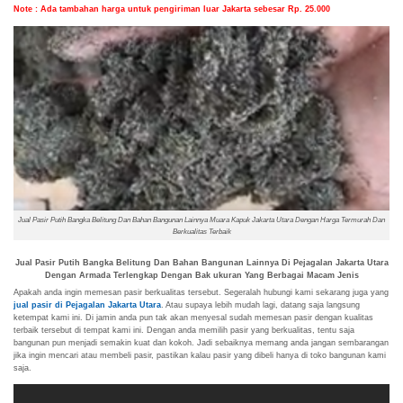
Note : Ada tambahan harga untuk pengiriman luar Jakarta sebesar Rp. 25.000
Jual Pasir Putih Bangka Belitung Dan Bahan Bangunan Lainnya Muara Kapuk Jakarta Utara Dengan Harga Termurah Dan
Berkualitas Terbaik
Jual Pasir Putih Bangka Belitung Dan Bahan Bangunan Lainnya Di Pejagalan Jakarta Utara
Dengan Armada Terlengkap Dengan Bak ukuran Yang Berbagai Macam Jenis
Apakah anda ingin memesan pasir berkualitas tersebut. Segeralah hubungi kami sekarang juga yang
jual pasir di Pejagalan Jakarta Utara
. Atau supaya lebih mudah lagi, datang saja langsung
ketempat kami ini. Di jamin anda pun tak akan menyesal sudah memesan pasir dengan kualitas
terbaik tersebut di tempat kami ini. Dengan anda memilih pasir yang berkualitas, tentu saja
bangunan pun menjadi semakin kuat dan kokoh. Jadi sebaiknya memang anda jangan sembarangan
jika ingin mencari atau membeli pasir, pastikan kalau pasir yang dibeli hanya di toko bangunan kami
saja.