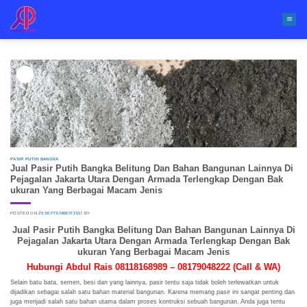
Skip
to
content
25
Sep
PASIR PUTIH BANGKA
Jual Pasir Putih Bangka Belitung Dan Bahan Bangunan Lainnya Di
Pejagalan Jakarta Utara Dengan Armada Terlengkap Dengan Bak
ukuran Yang Berbagai Macam Jenis
POSTED ON
25 SEPTEMBER 2017
BY
Jual Pasir Putih Bangka Belitung Dan Bahan Bangunan Lainnya Di
Pejagalan Jakarta Utara Dengan Armada Terlengkap Dengan Bak
ukuran Yang Berbagai Macam Jenis
Hubungi Abdul Rais 08118168989 – 08179048222 (Call & WA)
Selain batu bata, semen, besi dan yang lainnya, pasir tentu saja tidak boleh terlewatkan untuk
dijadikan sebagai salah satu bahan material bangunan. Karena memang pasir ini sangat penting dan
juga menjadi salah satu bahan utama dalam proses kontruksi sebuah bangunan. Anda juga tentu