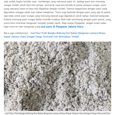
saja sudah begitu familiar saat mendengar yang namanya pasir ini, apalagi pasir pun memang
sangat mudah untuk bisa kita jumpai, termasuk saat kita berada di pantai ataupun sungai, pasti
yang namanya pasir ini bisa kita dapatkan dengan mudah. Namun bagaimana dengan pasir yang
digunakan sebagai salah satu bahan bangunan. Tentu saja berbeda dengan pasir yang ada di pantai,
tapi tidak untuk pasir sungai yang memang banyak juga digunakan untuk bahan material bangunan.
Karena memang pasir sungai dinilai memiliki kualitas lebih baik ketimbang dengan pasir pantai, yang
justru bisa membuat bangunan menjadi mudah rapuh. Bagi warga Pejagalan, jangan kuatir kalau
ingin mencari toko bangunan yang
jual pasir di Pejagalan Jakarta Utara
.
Baca juga sebelumnya :
Jual Pasir Putih Bangka Belitung Dan Bahan Bangunan Lainnya Muara
Kapuk Jakarta Utara Dengan Harga Termurah Dan Berkualitas Terbaik
Jual Pasir Putih Bangka Belitung Dan Bahan Bangunan Lainnya Muara Kapuk Jakarta Utara Dengan Harga Termurah Dan