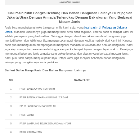
Berkualitas Terbaik
Jual Pasir Putih Bangka Belitung Dan Bahan Bangunan Lainnya Di Pejagalan
Jakarta Utara Dengan Armada Terlengkap Dengan Bak ukuran Yang Berbagai
Macam Jenis
Anda bisa menghubungi toko bangunan milik kami saja, yang
jual pasir di Pejagalan Jakarta
Utara
.
Masalah kualitasnya juga memang tidak perlu anda ragukan, karena pasir di tempat kami ini
adalah pasir-pasir yang berkualitas. Sehingga dengan demikian, akan membuat bangunan juga
menjadi kokoh dan lebih kuat jika menggunakan pasir dengan kualitas terbaik dari kami ini. Karena
pasir pun memang akan mempengaruhi mengenai masalah kekokohan dari sebuah bangunan. Kami
juga siap mengantar pesanan anda hingga sampai ke tempat tujuan dengan tepat waktu. Kami juga
mempunyai beberapa jenis armada yang cukup lengkap dan ukuran yang berbagai macam jenis.
Kami pun tidak hanya menjual pasir saja, tetapi kami juga menjual beberapa bahan bangunan
lainnya yang mungkin saja anda perlukan.
Berikut Daftar Harga Pasir Dan Bahan Bangunan Lainnya :
NO
NAMA PASIR
1
PASIR BANGKA WARNA PUTIH
2
PASIR BANGKA WARNA KUNING / CREAM
3
SPLIT / ABU BATU / BATU BELAH
4
PASIR JAMBI
5
PASIR LAMPUNG TELUK SEMANGKA / HITAM
6
PASIR KALIMANTAN