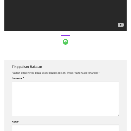
Tinggalkan Balasan
Alamat email Anda tidak akan dipublikasikan.
Ruas yang wajib ditandai
*
Komentar
*
Nama
*