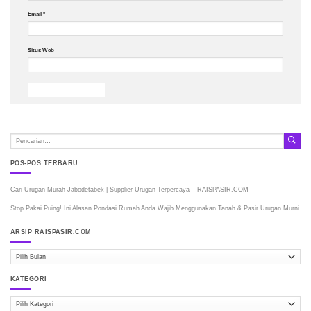
Email
*
Situs Web
POS-POS TERBARU
Cari Urugan Murah Jabodetabek | Supplier Urugan Terpercaya – RAISPASIR.COM
Stop Pakai Puing! Ini Alasan Pondasi Rumah Anda Wajib Menggunakan Tanah & Pasir Urugan Murni
ARSIP RAISPASIR.COM
ARSIP
RAISPASIR.COM
KATEGORI
Kategori