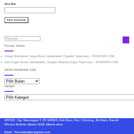
Situs Web
Pos-pos Terbaru
Urugan Berkualitas Harga Murah Jabodetabek | Supplier Terpercaya – RAISPASIR.COM
Jual Urugan Murah Jabodetabek | Supplier Material Urugan Terpercaya – RAISPASIR.COM
ARSIP RAISPASIR.COM
ARSIP
RAISPASIR.COM
Kategori
Kategori
OFFICE : Gg. Manunggal 7, RT.11/RW.5, Kali Baru, Kec. Cilincing, Jkt Utara, Daerah
Khusus Ibukota Jakarta 14110 Jakarta utara
Email : Raiszakidakar@gmail.com