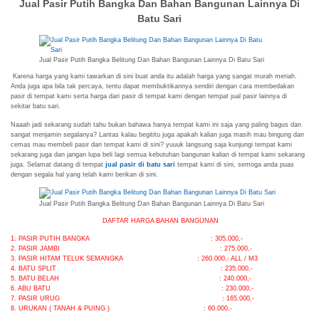
Jual Pasir Putih Bangka Dan Bahan Bangunan Lainnya Di
Batu Sari
Jual Pasir Putih Bangka Belitung Dan Bahan Bangunan Lainnya Di Batu Sari
Karena harga yang kami tawarkan di sini buat anda itu adalah harga yang sangat murah meriah.
Anda juga apa bila tak percaya, tentu dapat membuktikannya sendiri dengan cara membedakan
pasir di tempat kami serta harga dari pasir di tempat kami dengan tempat jual pasir lainnya di
sekitar batu sari.
Naaah jadi sekarang sudah tahu bukan bahawa hanya tempat kami ini saja yang paling bagus dan
sangat menjamin segalanya? Lantas kalau begititu juga apakah kalian juga masih mau bingung dan
cemas mau membeli pasir dari tempat kami di sini? yuuuk langsung saja kunjungi tempat kami
sekarang juga dan jangan lupa beli lagi semua kebutuhan bangunan kalian di tempat kami sekarang
juga. Selamat datang di tempat
jual pasir di batu sari
tempat kami di sini, semoga anda puas
dengan segala hal yang telah kami berikan di sini.
Jual Pasir Putih Bangka Belitung Dan Bahan Bangunan Lainnya Di Batu Sari
DAFTAR HARGA BAHAN BANGUNAN
1. PASIR PUTIH BANGKA : 305.000,-
2. PASIR JAMBI : 275.000,-
3. PASIR HITAM TELUK SEMANGKA : 260.000,- ALL / M3
4. BATU SPLIT : 235.000,-
5. BATU BELAH : 240.000,-
6. ABU BATU : 230.000,-
7. PASIR URUG : 165.000,-
8. URUKAN ( TANAH & PUING ) : 60.000,-