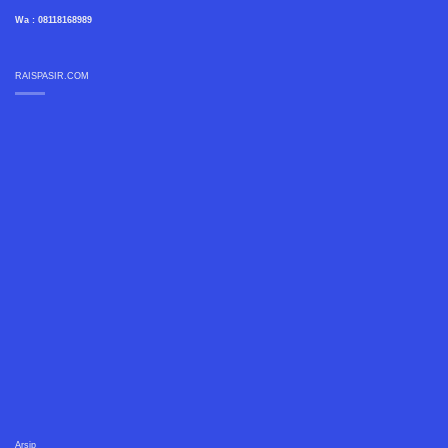
Wa : 08118168989
RAISPASIR.COM
Arsip