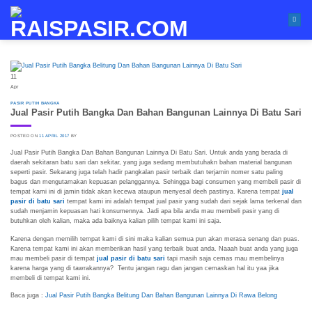
Skip
to
content
11
Apr
PASIR PUTIH BANGKA
Jual Pasir Putih Bangka Dan Bahan Bangunan Lainnya Di Batu Sari
POSTED ON
11 APRIL 2017
BY
Jual Pasir Putih Bangka Dan Bahan Bangunan Lainnya Di Batu Sari. Untuk anda yang berada di
daerah sekitaran batu sari dan sekitar, yang juga sedang membutuhakn bahan material bangunan
seperti pasir. Sekarang juga telah hadir pangkalan pasir terbaik dan terjamin nomer satu paling
bagus dan mengutamakan kepuasan pelanggannya. Sehingga bagi consumen yang membeli pasir di
tempat kami ini di jamin tidak akan kecewa ataupun menyesal deeh pastinya. Karena tempat
jual
pasir di batu sari
tempat kami ini adalah tempat jual pasir yang sudah dari sejak lama terkenal dan
sudah menjamin kepuasan hati konsumennya. Jadi apa bila anda mau membeli pasir yang di
butuhkan oleh kalian, maka ada baiknya kalian pilih tempat kami ini saja.
Karena dengan memilih tempat kami di sini maka kalian semua pun akan merasa senang dan puas.
Karena tempat kami ini akan memberikan hasil yang terbaik buat anda. Naaah buat anda yang juga
mau membeli pasir di tempat
jual pasir di batu sari
tapi masih saja cemas mau membelinya
karena harga yang di tawrakannya? Tentu jangan ragu dan jangan cemaskan hal itu yaa jika
membeli di tempat kami ini.
Baca juga :
Jual Pasir Putih Bangka Belitung Dan Bahan Bangunan Lainnya Di Rawa Belong