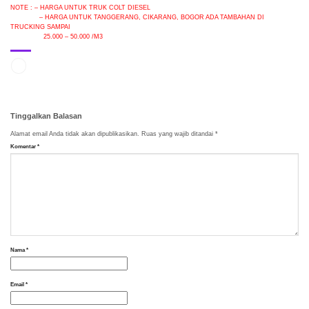
NOTE : – HARGA UNTUK TRUK COLT DIESEL
– HARGA UNTUK TANGGERANG, CIKARANG, BOGOR ADA TAMBAHAN DI
TRUCKING SAMPAI
25.000 – 50.000 /M3
Tinggalkan Balasan
Alamat email Anda tidak akan dipublikasikan.
Ruas yang wajib ditandai
*
Komentar
*
Nama
*
Email
*